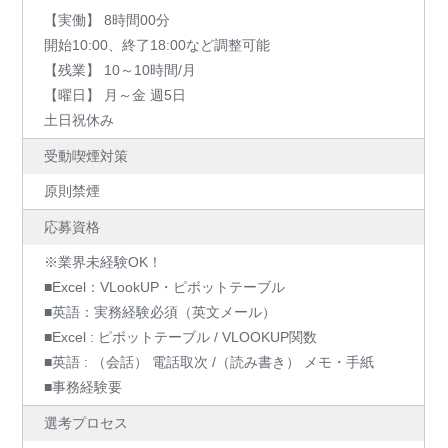
【実働】 8時間00分
開始10:00、終了18:00など調整可能
【残業】 10～10時間/月
【曜日】 月～金 週5日
土日祝休み
受動喫煙対策
原則禁煙
応募資格
※業界未経験OK！
■Excel：VLookUP・ピボットテーブル
■英語：実務経験必須（英文メール）
■Excel : ピボットテーブル / VLOOKUP関数
■英語 : （会話） 電話取次 /（読み書き） メモ・手紙
■事務経験要
選考プロセス