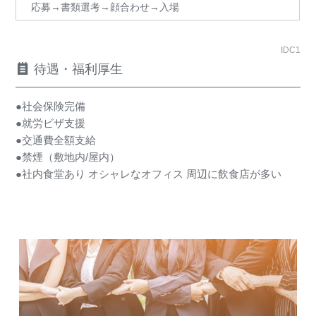
応募→書類選考→顔合わせ→入場
IDC1
待遇・福利厚生
●社会保険完備
●就労ビザ支援
●交通費全額支給
●禁煙（敷地内/屋内）
●社内食堂あり オシャレなオフィス 周辺に飲食店が多い