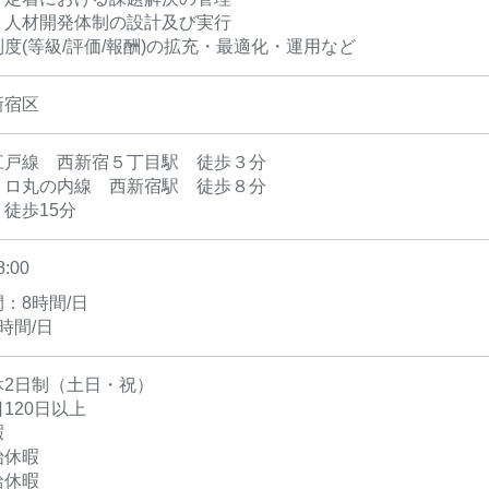
・人材開発体制の設計及び実行
度(等級/評価/報酬)の拡充・最適化・運用など
新宿区
江戸線 西新宿５丁目駅 徒歩３分
トロ丸の内線 西新宿駅 徒歩８分
徒歩15分
8:00
：8時間/日
時間/日
休2日制（土日・祝）
120日以上
暇
始休暇
給休暇