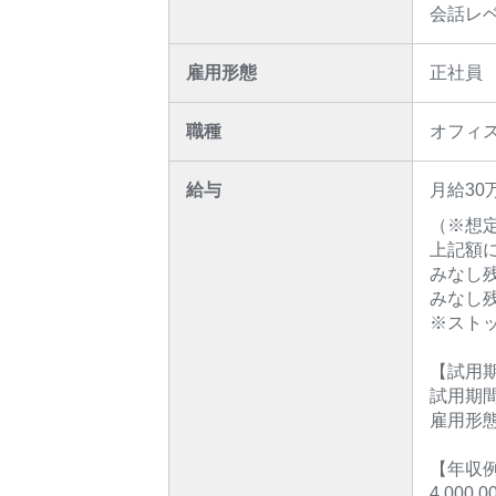
会話レベ
雇用形態
正社員
職種
オフィ
給与
月給30
（※想定年
上記額
みなし残業
みなし残
※スト
【試用
試用期
雇用形
【年収
4,000