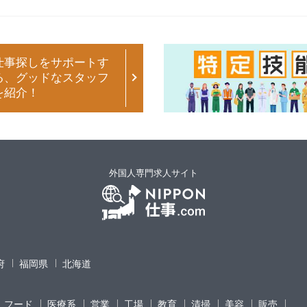
仕事探しをサポートす
る、グッドなスタッフ
を紹介！
外国人専門求人サイト
府
福岡県
北海道
フード
医療系
営業
工場
教育
清掃
美容
販売