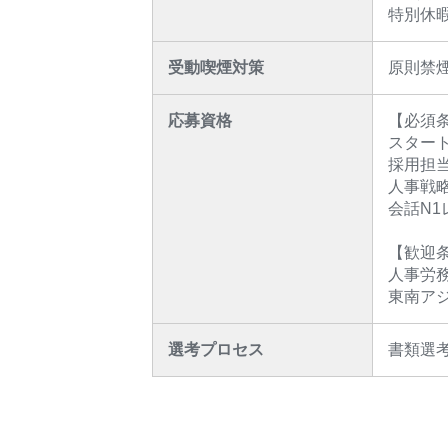
特別休
受動喫煙対策
原則禁
応募資格
【必須
スター
採用担当
人事戦
会話N1
【歓迎
人事労
東南ア
選考プロセス
書類選