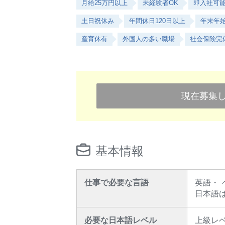
月給25万円以上
未経験者OK
即入社可
土日祝休み
年間休日120日以上
年末年
産育休有
外国人の多い職場
社会保険完
現在募集
基本情報
仕事で必要な言語
英語
日本語
必要な日本語レベル
上級レ