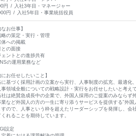
,000円 / 入社3年目・マネージャー
0,000円 / 入社5年目・事業統括役員
的なお仕事】
戦略の策定・実行・管理
媒体への掲載
者との面接
ジェントとの進捗共有
NSの運用業務など
的にお任せしたいこと】
略に基づく採用計画の立案から実行、人事制度の拡充、最適化、
人事領域全般についての戦略設計・実行をお任せしたいと考え
当社は絶賛急成長中の企業で、外国人採用のご提案のみならず
事業など外国人の方の一生に寄り添うサービスを提供する"外国
ますので、人事という枠を超えたリーダーシップを発揮し、会
てくれることを期待しています。
GI設定
・定着における課題解決の管理