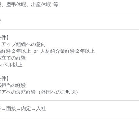
暇、慶弔休暇、出産休暇 等
煙
条件】
トアップ組織への意向
経験２年以上 or 人材紹介業経験２年以上
略立ての経験
レベル以上
条件】
務担当の経験
ジアへの渡航経験（外国へのご興味）
考→面接→内定→入社