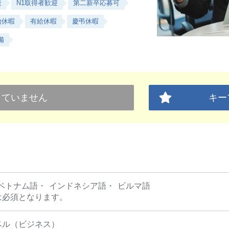
能
N1取得者歓迎
第二新卒応募可
始休暇
有給休暇
慶弔休暇
備
していません
キー
ベトナム語
インドネシア語
ビルマ語
は必須となります。
ベル（ビジネス）