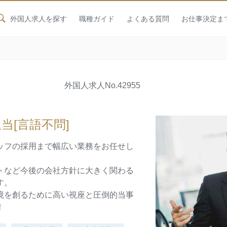
外国人求人を探す
職種ガイド
よくある質問
お仕事決定ま
外国人求人
No.42955
当[言語不問]
ッフの採用まで幅広い業務をお任せし
トなど今後の会社方針に大きく関わる
す。
境を創るために高い視座と圧倒的当事
！