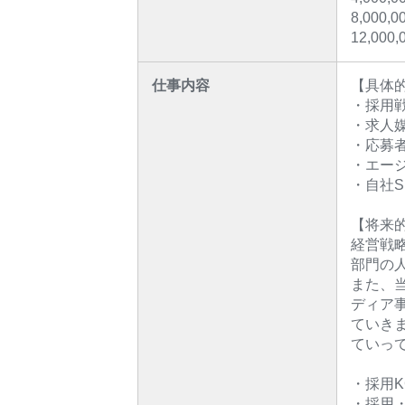
8,000
12,00
仕事内容
【具体
・採用
・求人
・応募
・エー
・自社S
【将来
経営戦
部門の
また、
ディア
ていき
ていっ
・採用K
・採用