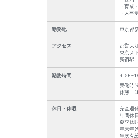
・育成
・人事制
勤務地
東京都
アクセス
都営大
東京メ
新宿駅 
勤務時間
9:00〜1
実働時間
休憩：1
休日・休暇
完全週
年間休日
夏季休
年末年
年次有