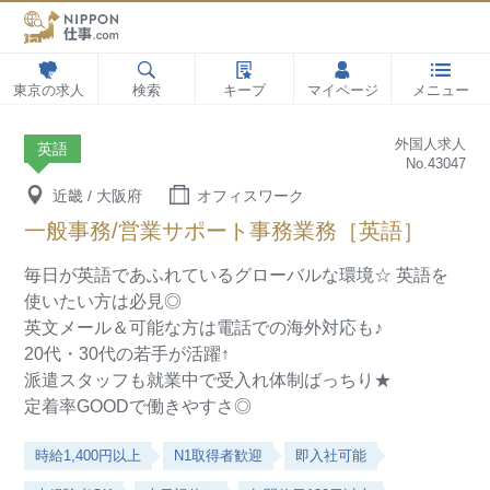
東京の求人
検索
キープ
マイページ
メニュー
外国人求人
英語
No.43047
近畿 / 大阪府
オフィスワーク
一般事務/営業サポート事務業務［英語］
毎日が英語であふれているグローバルな環境☆
英語を
使いたい方は必見◎
英文メール＆可能な方は電話での海外対応も♪
20代・30代の若手が活躍↑
派遣スタッフも就業中で受入れ体制ばっちり★
定着率GOODで働きやすさ◎
時給1,400円以上
N1取得者歓迎
即入社可能