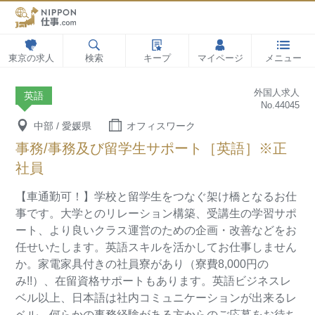
東京の求人
検索
キープ
マイページ
メニュー
外国人求人
英語
No.44045
中部 / 愛媛県
オフィスワーク
事務/事務及び留学生サポート［英語］※正
社員
【車通勤可！】学校と留学生をつなぐ架け橋となるお仕
事です。大学とのリレーション構築、受講生の学習サポ
ート、より良いクラス運営のための企画・改善などをお
任せいたします。英語スキルを活かしてお仕事しません
か。家電家具付きの社員寮があり（寮費8,000円の
み!!）、在留資格サポートもあります。英語ビジネスレ
ベル以上、日本語は社内コミュニケーションが出来るレ
ベル、何らかの事務経験がある方からのご応募をお待ち