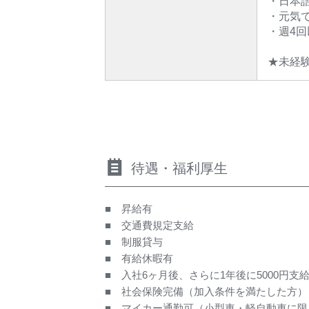
・日本
・元気
・週4
★未経
待遇・福利厚生
■ 昇給有
■ 交通費規定支給
■ 制服貸与
■ 有給休暇有
■ 入社6ヶ月後、さらに1年後に5000円支
■ 社会保険完備（加入条件を満たした方）
■ マイカー通勤可（小型車・軽自動車に限