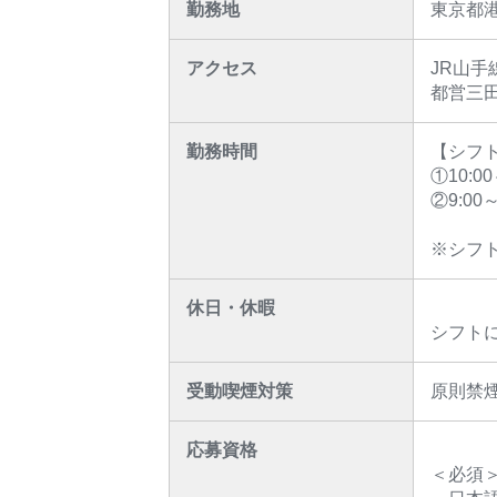
勤務地
東京都
アクセス
JR山手
都営三
勤務時間
【シフ
①10:0
②9:00
※シフ
休日・休暇
シフト
受動喫煙対策
原則禁
応募資格
＜必須