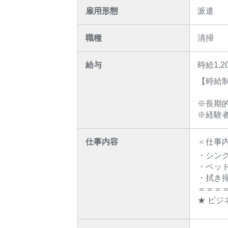
雇用形態
派遣
職種
清掃
給与
時給1,2
【時給制
※長期
※経験
仕事内容
＜仕事
・シン
・ベッ
・拭き
＝＝＝
★ ビ