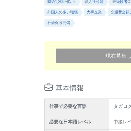
時給1,200円以上
即入社可能
未経験者O
外国人の多い職場
大手企業
交通費全額
社会保険完備
現在募集
基本情報
仕事で必要な言語
タガロ
必要な日本語レベル
中級レ