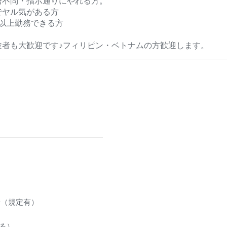
語不問・指示通りにやれる方。
でヤル気がある方
回以上勤務できる方
験者も大歓迎です♪フィリピン・ベトナムの方歓迎します。
給（規定有）
る）