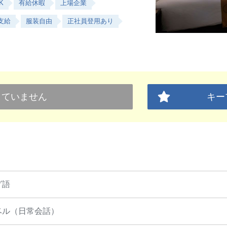
K
有給休暇
上場企業
支給
服装自由
正社員登用あり
していません
キー
グ語
ベル（日常会話）