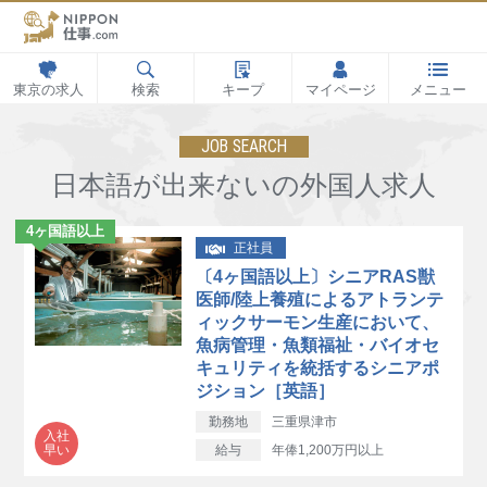
東京の求人
検索
キープ
マイページ
メニュー
JOB SEARCH
日本語が出来ないの外国人求人
4ヶ国語以上
正社員
〔4ヶ国語以上〕シニアRAS獣
医師/陸上養殖によるアトランテ
ィックサーモン生産において、
魚病管理・魚類福祉・バイオセ
キュリティを統括するシニアポ
ジション［英語］
勤務地
三重県津市
入社
早い
給与
年俸1,200万円以上