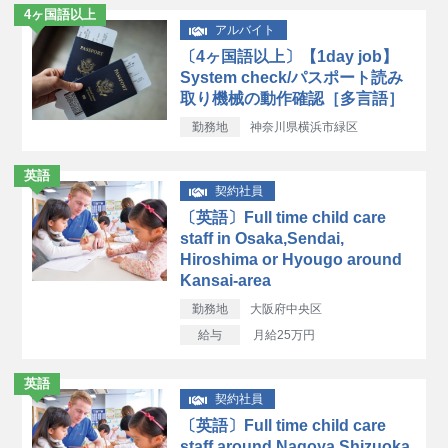
4ヶ国語以上
アルバイト
〔4ヶ国語以上〕【1day job】
System check/パスポート読み
取り機械の動作確認［多言語］
勤務地
神奈川県横浜市緑区
英語
契約社員
〔英語〕Full time child care
staff in Osaka,Sendai,
Hiroshima or Hyougo around
Kansai-area
勤務地
大阪府中央区
給与
月給25万円
英語
契約社員
〔英語〕Full time child care
staff around Nagoya,Shizuoka