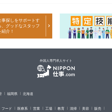
仕事探しをサポートす
る、グッドなスタッフ
を紹介！
外国人専門求人サイト
府
福岡県
北海道
フード
医療系
営業
工場
教育
清掃
美容
販売