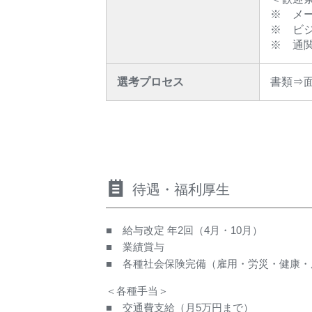
※ メ
※ ビ
※ 通
選考プロセス
書類⇒
待遇・福利厚生
■ 給与改定 年2回（4月・10月）
■ 業績賞与
■ 各種社会保険完備（雇用・労災・健康・
＜各種手当＞
■ 交通費支給（月5万円まで）