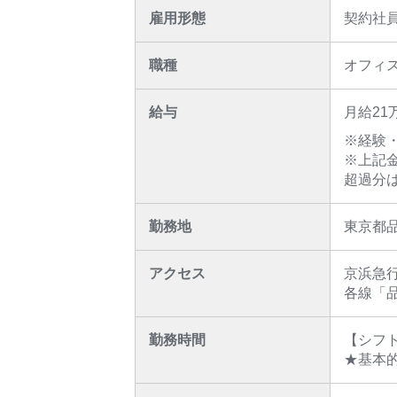
雇用形態
契約社
職種
オフィ
給与
月給21万
※経験
※上記金
超過分
勤務地
東京都
アクセス
京浜急
各線「
勤務時間
【シフト
★基本