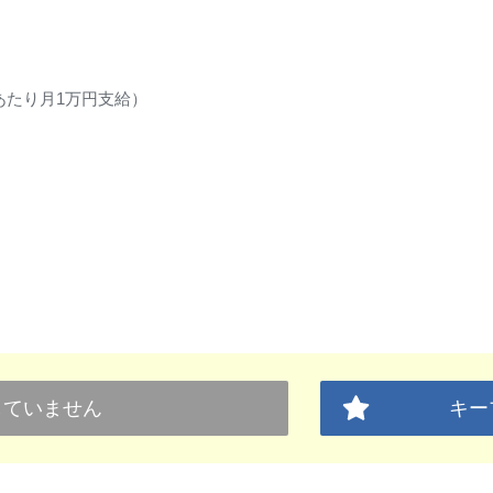
あたり月1万円支給）
していません
キー