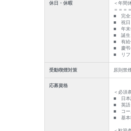
休日・休暇
＜年間休
＝＝＝
■ 完
■ 祝日
■ 年
■ 誕
■ 有給
■ 慶弔
■ リ
受動喫煙対策
原則禁
応募資格
＜必須
■ 日
■ 英
■ コ
■ 基本
＜歓迎