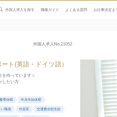
外国人求人を探す
職種ガイド
よくある質問
お仕事決定ま
）
外国人求人
No.21052
ポート(英語・ドイツ語）
方を待っています＞
かしたい方
夏季休暇
年末年始休暇
多い職場
外資系
交通費全額支給