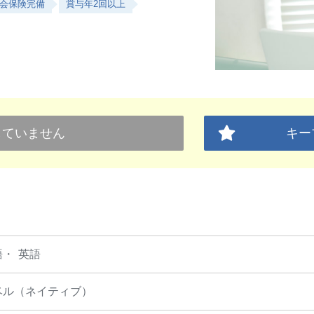
会保険完備
賞与年2回以上
していません
キー
語
英語
ベル（ネイティブ）