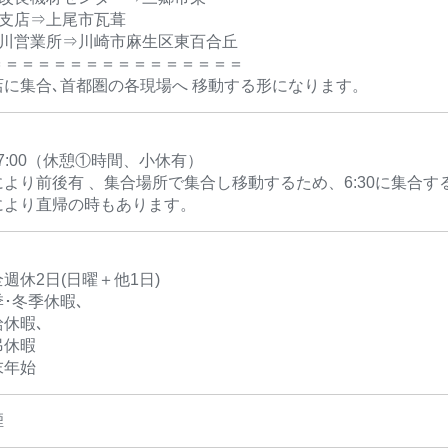
玉支店⇒上尾市瓦葺
奈川営業所⇒川崎市麻生区東百合丘
＝＝＝＝＝＝＝＝＝＝＝＝＝＝＝＝
店に集合､首都圏の各現場へ 移動する形になります。
～17:00（休憩①時間、小休有）
より前後有 、集合場所で集合し移動するため、6:30に集合
により直帰の時もあります。
週休2日(日曜＋他1日)
･冬季休暇､
休暇､
弔休暇
末年始
煙