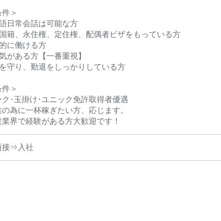
条件＞
本語日常会話は可能な方
本国籍、永住権、定住権、配偶者ビザをもっている方
期的に働ける方
ル気がある方【一番重視】
間を守り、勤退をしっかりしている方
条件＞
ーク･玉掛け･ユニック免許取得者優遇
族の為に一杯稼ぎたい方、応じます。
設業界で経験がある方大歓迎です！
面接⇒入社