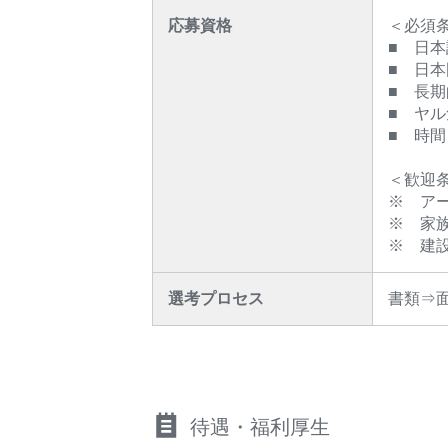
応募資格
＜必須
■ 日
■ 日
■ 長
■ ヤ
■ 時
＜歓迎
※ ア
※ 家
※ 建
選考プロセス
書類⇒
待遇・福利厚生