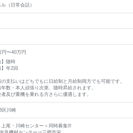
ベル（日常会話）
万円〜40万円
給】随時
与】年2回
料の支払いはどちでもに日給制と月給制両方でも可能です。
務年数・本人頑張り次第、随時昇給されます。
験者及び重機を乗れる方さらに優遇します。
3区川崎
上尾・川崎センター＞同時募集!!!
盤改良機材センター⇒三郷市栄