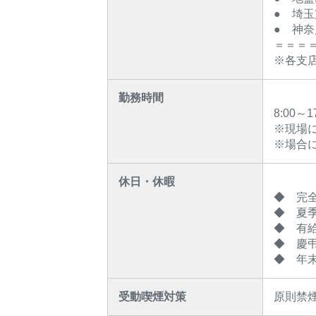
● 埼
● 神
＝＝＝
※各支
勤務時間
8:00
※現場に
※場合
休日・休暇
◆ 完全
◆ 夏季
◆ 有給
◆ 慶
◆ 年
受動喫煙対策
原則禁