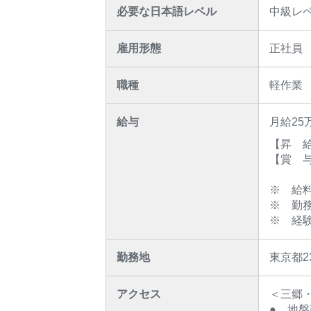
必要な日本語レベル
中級レ
雇用形態
正社員
職種
軽作業
給与
月給25
【昇 
【賞 
※ 給
※ 勤
※ 経
勤務地
東京都2
アクセス
＜三郷・
● 地