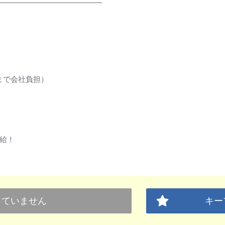
まで会社負担）
支給！
していません
キー