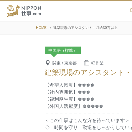
HOME
建築現場のアシスタント・月給30万以上
中国語（標準）
関東 / 東京都
軽作業
建築現場のアシスタント・
【希望人気度】♚♚♚♚
【社内雰囲気】♚♚♚
【福利厚生度】♚♚♚♚
【外国人活躍度】♚♚♚♚♚
＝＝＝＝＝＝＝＝＝＝＝＝＝＝＝＝
＜この仕事はこんな方を待っています＞
◇ 時間を守り、勤退をしっかりしてい