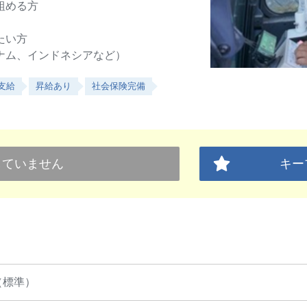
組める方
たい方
ナム、インドネシアなど）
支給
昇給あり
社会保険完備
していません
キー
（標準）