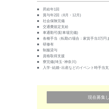
■ 昇給年1回
■ 賞与年2回（8月・12月)
■ 社会保険完備
■ 交通費規定支給
■ 車通勤可(駐車場完備)
■ 各種手当（転勤の場合：家賃手当3万円
■ 研修有
■ 制服貸与
■ 資格取得支援
■ 寮完備(埼玉･神奈川)
■ 入学･結婚･出産などのイベント時手当
現在募集