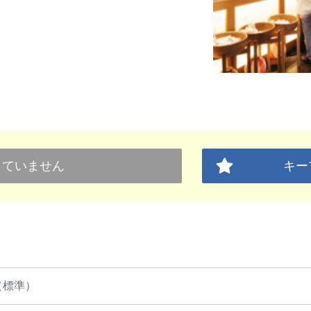
していません
キー
（標準）