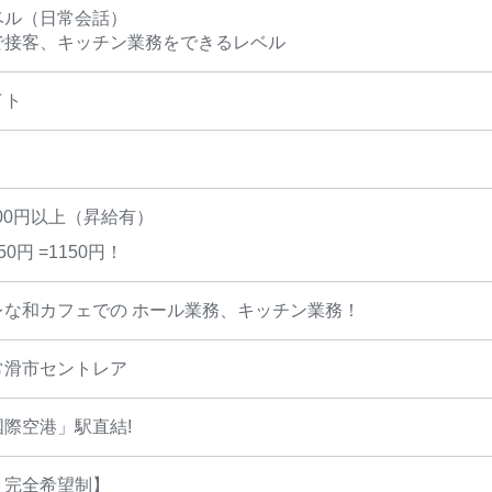
ベル（日常会話）
で接客、キッチン業務をできるレベル
イト
100円以上（昇給有）
0円 =1150円！
レな和カフェでの ホール業務、キッチン業務！
常滑市セントレア
際空港」駅直結!
ト完全希望制】