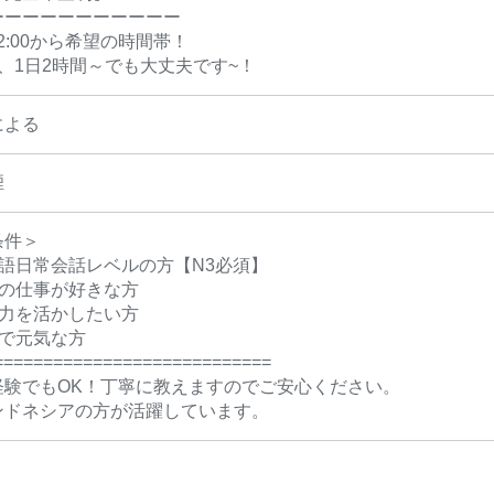
ーーーーーーーーーーー
～22:00から希望の時間帯！
、1日2時間～でも大丈夫です~！
による
煙
条件＞
本語日常会話レベルの方【N3必須】
客の仕事が好きな方
学力を活かしたい方
顔で元気な方
============================
経験でもOK！丁寧に教えますのでご安心ください。
ンドネシアの方が活躍しています。