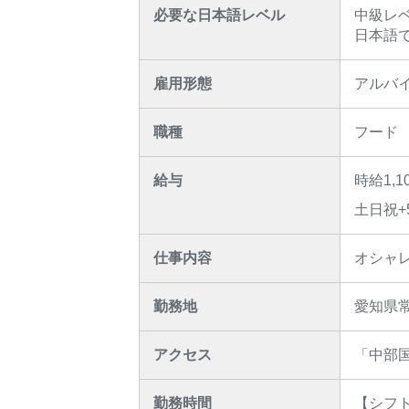
必要な日本語レベル
中級レ
日本語
雇用形態
アルバ
職種
フード
給与
時給1,
土日祝+5
仕事内容
オシャ
勤務地
愛知県
アクセス
「中部国
勤務時間
【シフ