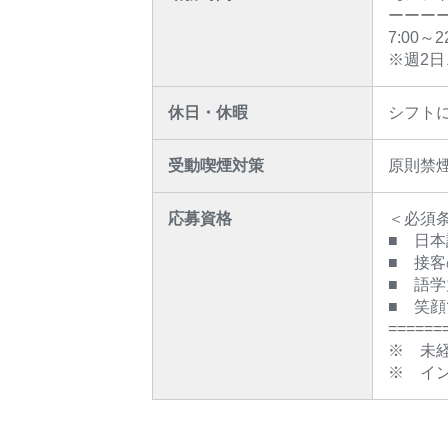
ーーー
7:00
※週2日
休日・休暇
シフト
受動喫煙対策
原則禁
応募資格
＜必須
■ 日
■ 接
■ 語
■ 笑
======
※ 未
※ イ