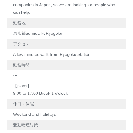
companies in Japan, so we are looking for people who
can help.
勤務地
東京都Sumida-kuRyogoku
アクセス
A few minutes walk from Ryogoku Station
勤務時間
〜
【plans】
9:00 to 17:00 Break 1 o'clock
休日・休暇
Weekend and holidays
受動喫煙対策