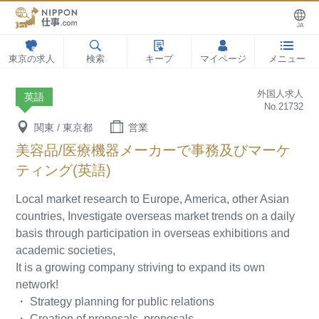
JA
東京の求人
検索
キープ
マイページ
メニュー
外国人求人
英語
No.21732
関東 / 東京都
営業
美容品/医療機器メーカーで事務及びマーケ
ティング(英語)
Local market research to Europe, America, other Asian
countries,
Investigate overseas market trends on a daily
basis through participation in overseas exhibitions and
academic societies,
It is a growing company striving to expand its own
network!
・ Strategy planning for public relations
・ Creation of proposals, proposals