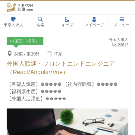
東京の求人
検索
キープ
マイページ
メニュー
外国人求人
中国語（標準）
No.22813
関東 / 東京都
IT系
外国人歓迎・フロントエンドエンジニア
（React/Angular/Vue）
【希望人気度】♚♚♚♚♚
【社内雰囲気】♚♚♚♚♚
【福利厚生度】♚♚♚♚♚
【外国人活躍度】♚♚♚♚♚