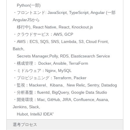
Python(一部)
・フロントエンド: JavaScript, TypeScript, Angular (一部
AngularJSから
移行中), React Native, React, Knockout.js
・クラウドサービス：AWS, GCP
・AWS：ECS, SQS, SNS, Lambda, S3, Cloud Front,
Batch,
Secrets Manager,Polly, RDS, Elasticsearch Service
・構成管理： Docker, Ansible, TerraForm
・ミドルウェア：Nginx, MySQL
・プロビジョニング：Terraform, Packer
・監視：Mackerel、Kibana、New Relic, Sentry, Datadog
・分析基盤：fluentd, BigQuery, Google Data Studio
・開発環境：Mac, GitHub, JIRA, Confluence, Asana,
Jenkins, Slack,
Hubot, IntelliJ IDEA"
選考プロセス