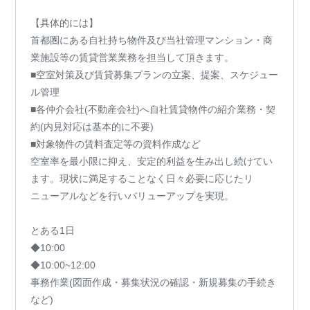
【具体的には】
首都圏にある自社持ち物件及び当社管理マンション・商
業施設等の賃貸営業業務を担当して頂きます。
■空室対策及び賃貸募集プランの立案、提案、スケジュー
ル管理
■各仲介会社(不動産会社)へ自社賃貸物件の紹介業務・契
約(内見対応は基本的に不要)
■対象物件の賃料査定等の資料作成など
空室率を最小限に抑え、安定的利益を生み出し続けてい
ます。現状に満足することなく日々必要に応じたリ
ニューアルなどを行いバリューアップを実現。
とある1日
◆10:00
◆10:00~12:00
事務作業(図面作成・募集状況の確認・新規募集の手続き
など)