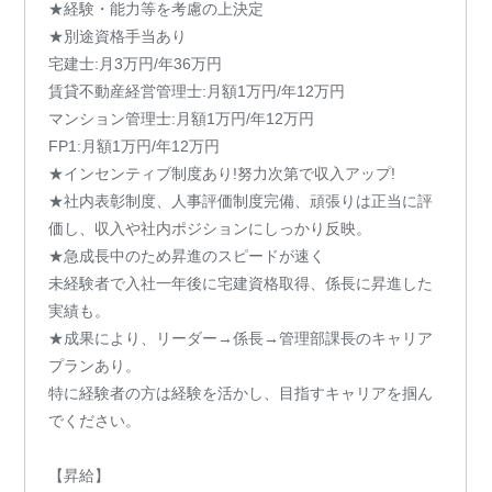
★経験・能力等を考慮の上決定
★別途資格手当あり
宅建士:月3万円/年36万円
賃貸不動産経営管理士:月額1万円/年12万円
マンション管理士:月額1万円/年12万円
FP1:月額1万円/年12万円
★インセンティブ制度あり!努力次第で収入アップ!
★社内表彰制度、人事評価制度完備、頑張りは正当に評
価し、収入や社内ポジションにしっかり反映。
★急成長中のため昇進のスピードが速く
未経験者で入社一年後に宅建資格取得、係長に昇進した
実績も。
★成果により、リーダー→係長→管理部課長のキャリア
プランあり。
特に経験者の方は経験を活かし、目指すキャリアを掴ん
でください。
【昇給】