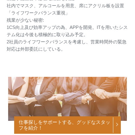
社内でマスク、アルコールを用意、席にアクリル板を設置
「ライフワークバランス重視」
残業が少ない秘密:
1CS向上及び効率アップの為、APPを開発。ITを用いたシス
テム化は今後も積極的に取り込み予定。
2社員のライフワークバランスを考慮し、営業時間外の緊急
対応は外部委託にしている。
仕事探しをサポートする、グッドなスタッ
フを紹介！