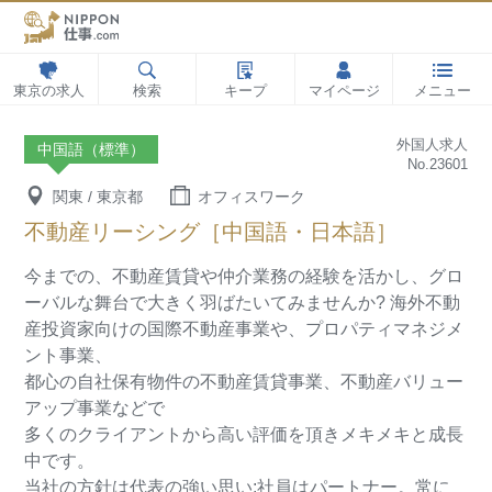
東京の求人
検索
キープ
マイページ
メニュー
外国人求人
中国語（標準）
No.23601
関東 / 東京都
オフィスワーク
不動産リーシング［中国語・日本語］
今までの、不動産賃貸や仲介業務の経験を活かし、グロ
ーバルな舞台で大きく羽ばたいてみませんか?
海外不動
産投資家向けの国際不動産事業や、プロパティマネジメ
ント事業、
都心の自社保有物件の不動産賃貸事業、不動産バリュー
アップ事業などで
多くのクライアントから高い評価を頂きメキメキと成長
中です。
当社の方針は代表の強い思い:社員はパートナー。常に