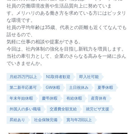
社員の労働環境改善や生活品質向上に努めていま
す。メリハリのある働き方を求めている方にはピッタリ
な環境です。
社員の平均年齢は35歳、代表との距離も近くてなんでも
話せるので、
気軽に仕事の相談や提案ができる。
今回は、社内体制の強化を目指し新戦力を増員します。
当社の牽引力として、企業のさらなる高みを一緒に歩ん
でいきませんか。
月給25万円以上
N1取得者歓迎
即入社可能
第二新卒応募可
GW休暇
土日祝休み
夏季休暇
年末年始休暇
慶弔休暇
有給休暇
産育休有
外国人の多い職場
交通費全額支給
就労ビザ支援
昇給あり
社会保険完備
賞与年2回以上