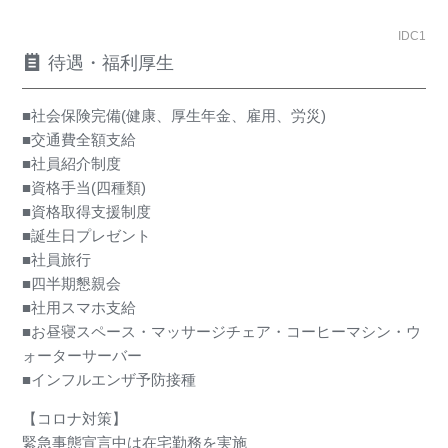
IDC1
待遇・福利厚生
■社会保険完備(健康、厚生年金、雇用、労災)
■交通費全額支給
■社員紹介制度
■資格手当(四種類)
■資格取得支援制度
■誕生日プレゼント
■社員旅行
■四半期懇親会
■社用スマホ支給
■お昼寝スペース・マッサージチェア・コーヒーマシン・ウ
ォーターサーバー
■インフルエンザ予防接種
【コロナ対策】
緊急事態宣言中は在宅勤務を実施