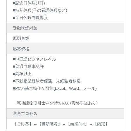
■記念日休暇(1日)
■特別休暇(子の看護休暇など)
■半日休暇制度導入
受動喫煙対策
原則禁煙
応募資格
■中国語ビジネスレベル
■普通自動車免許
■高卒以上
■不動産業経験者優遇、未経験者歓迎
■PCの基本操作が可能(Excel、Word、メール)
・宅地建物取引士をお持ちの方(資格手当あり)
選考プロセス
【ご応募】→【書類選考】→【面接2回】→【内定】