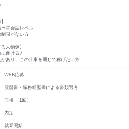
煙
力】
語日常会話レベル
の制限がない方
する人物像】
的に働ける方
気があり、この仕事を通じて稼げたい方
① WEB応募
P② 履歴書・職務経歴書による書類選考
③ 面接 （1回）
④ 内定
⑤ 就業開始