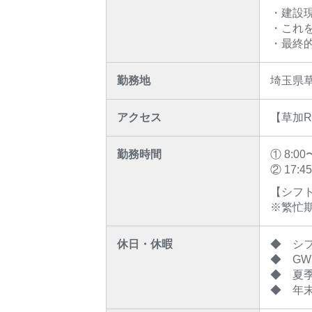
・建設
・これ
・最終
勤務地
埼玉県
アクセス
【草加R
勤務時間
① 8:0
② 17:
【シフ
※繁忙期
休日・休暇
◆ シフ
◆ GW
◆ 夏季
◆ 年