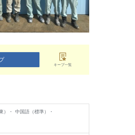
プ
キープ一覧
東）
中国語（標準）