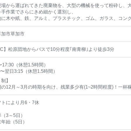
現場から運ばれてきた廃棄物を、大型の機械を使って粉砕し、
を手作業でさらにきめ細かく選別し、
的に木や紙、鉄、アルミ、プラスチック、ゴム、ガラス、コン
草加市草加市
C】松原団地からバスで10分程度｢南青柳｣より徒歩3分
0〜17:30（休憩1.5時間）
45〜翌日3:15（休憩1.5時間）
ト制】
の12月～3月の時期を向け、残業多少有(1~2時間程度)！一
トにより月6・7休
（3～5日）
末年始（5日）