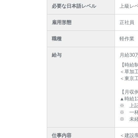
必要な日本語レベル
上級レ
雇用形態
正社員
職種
軽作業
給与
月給30
【時給
＜草加工
＜東京工
【月収例
▲時給1
※ 上記
※ 一
※ 未
仕事内容
＜建設