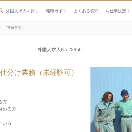
外国人求人を探す
職種ガイド
よくある質問
お仕事決定ま
可）［言語不問］
外国人求人
No.23950
物仕分け業務（未経験可）
る方
組める方
たい方