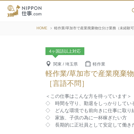
HOME
軽作業/草加市で産業廃棄物仕分け業務（未経験
4ヶ国語以上対応
関東 / 埼玉県
軽作業
軽作業/草加市で産業廃棄
［言語不問］
＜この仕事はこんな方を待っています＞
◇ 時間を守り、勤退をしっかりしてい
◇ どんな環境でも前向きに仕事に取り
◇ 家族、子供の為に一杯稼ぎたい方
◇ 長期的に正社員として安定して働き