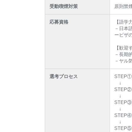
受動喫煙対策
原則禁
応募資格
【語学
－日本
ービザ
【歓迎
－長期
－ヤル
選考プロセス
STEP
↓
STE
↓
STEP
↓
STEP
↓
STEP