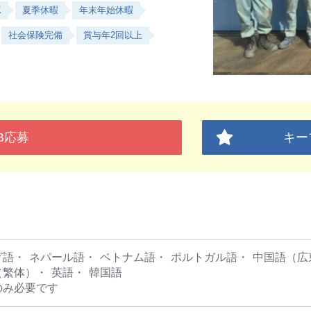
K
夏季休暇
年末年始休暇
社会保険完備
賞与年2回以上
B応募
キー
グ語
ネパール語
ベトナム語
ポルトガル語
中国語（広
（繁体）
英語
韓国語
のみ必要です