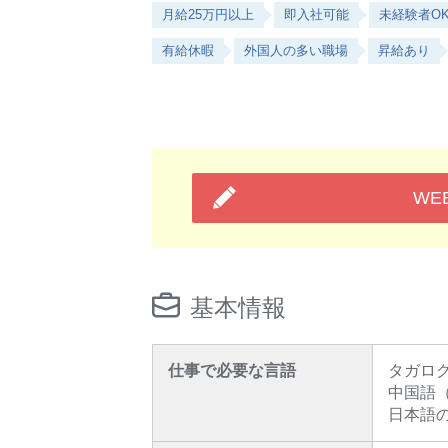
月給25万円以上
即入社可能
未経験者O
有給休暇
外国人の多い職場
昇給あり
WE
基本情報
仕事で必要な言語
タガロ
中国語
日本語