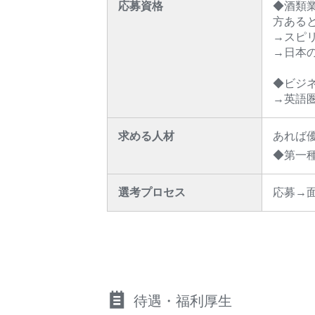
応募資格
◆酒類
方ある
→スピ
→日本
◆ビジ
→英語
求める人材
あれば
◆第一種
選考プロセス
応募→
待遇・福利厚生