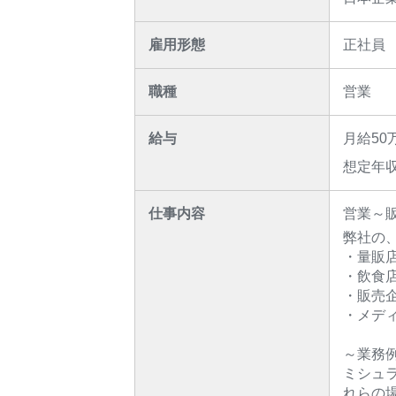
雇用形態
正社員
職種
営業
給与
月給50
想定年収
仕事内容
営業～
弊社の
・量販
・飲食
・販売
・メデ
～業務
ミシュ
れらの