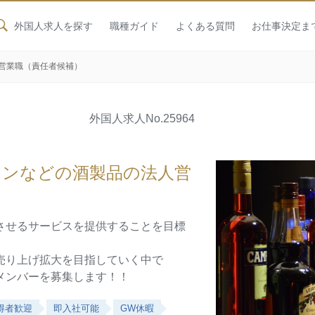
外国人求人を探す
職種ガイド
よくある質問
お仕事決定ま
営業職（責任者候補）
外国人求人
No.25964
ジンなどの酒製品の法人営
させるサービスを提供することを目標
売り上げ拡大を目指していく中で
メンバーを募集します！！
得者歓迎
即入社可能
GW休暇