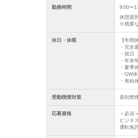
勤務時間
9:00〜
休憩原則
※残業
休日・休暇
【年間休
・完全
・祝日
・年末
・夏季
・GW休
・有給
受動喫煙対策
原則禁
応募資格
＜必須
ビジネ
運転免