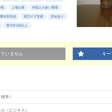
休暇
上場企業
外国人の多い職場
費全額支給
就労ビザ支援
昇給あり
賞与年2回以上
していません
キー
（標準）
ベル（ビジネス）