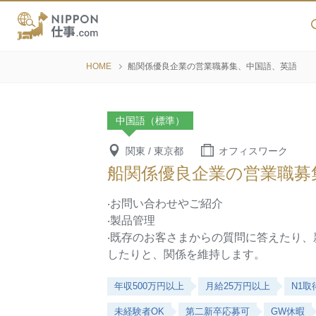
HOME
船関係優良企業の営業職募集、中国語、英語
中国語（標準）
関東 / 東京都
オフィスワーク
船関係優良企業の営業職募
‧お問い合わせやご紹介
‧製品管理
‧既存のお客さまからの質問に答えたり
したりと、関係を維持します。
年収500万円以上
月給25万円以上
N1取
未経験者OK
第二新卒応募可
GW休暇