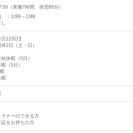
17:00（実働7時間、休憩60分）
 ：12時～13時
なし
日123日】
週休2日（土・日）
年始休暇（5日）
休暇（5日）
暇
休暇
煙
＞
スマナーのできる方
許証をお持ちの方