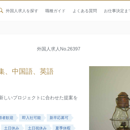
外国人求人を探す
職種ガイド
よくある質問
お仕事決定ま
外国人求人
No.26397
集、中国語、英語
、新しいプロジェクトに合わせた提案を
得者歓迎
即入社可能
新卒応募可
土日休み
土日祝休み
夏季休暇