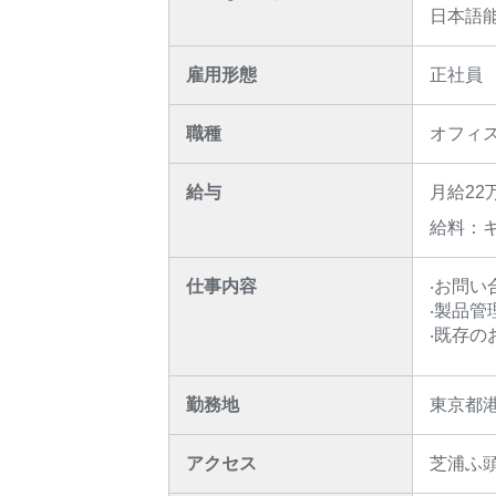
日本語能
雇用形態
正社員
職種
オフィ
給与
月給2
給料：
仕事内容
‧お問い
‧製品管
‧既存
勤務地
東京都
アクセス
芝浦ふ