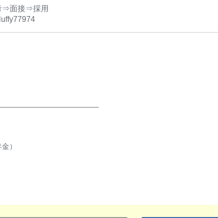
考⇒面接⇒採用
luffy77974
年金）