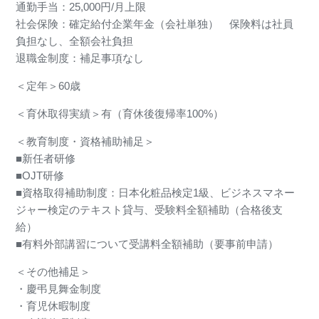
通勤手当：25,000円/月上限
社会保険：確定給付企業年金（会社単独） 保険料は社員
負担なし、全額会社負担
退職金制度：補足事項なし
＜定年＞60歳
＜育休取得実績＞有（育休後復帰率100%）
＜教育制度・資格補助補足＞
■新任者研修
■OJT研修
■資格取得補助制度：日本化粧品検定1級、ビジネスマネー
ジャー検定のテキスト貸与、受験料全額補助（合格後支
給）
■有料外部講習について受講料全額補助（要事前申請）
＜その他補足＞
・慶弔見舞金制度
・育児休暇制度