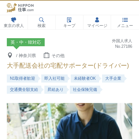
東京の求人
検索
キープ
マイページ
メニュー
外国人求人
英・中・韓対応
No.27186
/ 神奈川県
その他
大手配送会社の宅配サポーター(ドライバー)
N1取得者歓迎
即入社可能
未経験者OK
大手企業
交通費全額支給
昇給あり
社会保険完備