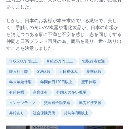
ありました。
しかし、日本のお客様が本来求めている繊細で、美し
く、手触りの良いAV機器や電化製品が、日本の市場か
ら消えつつある事に不満と不安を感じ、志を同じくする
仲間と日系ブランド再興の為、商品を造り、世へ送り出
すことを決意しました。
年収500万円以上
月給25万円以上
N1取得者歓迎
即入社可能
GW休暇
土日祝休み
夏季休暇
年末年始休暇
年間休日120日以上
慶弔休暇
有給休暇
産育休有
外国人の多い職場
インセンティブ
交通費全額支給
就労ビザ支援
昇給あり
社会保険完備
賞与年2回以上