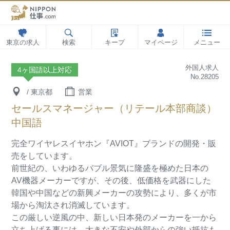
東京の求人
検索
キープ
マイページ
メニュー
外国人求人
4ヶ国語以上対応
No.28205
/ 東京都
営業
セールスマネージャー（リテール本部商談）
中国語
完全ワイヤレスイヤホン『AVIOT』ブランドの開発・販
売をしています。
前世紀の、いわゆるバブル景気に隆盛を極めた日本の
AV機器メーカーですが、その後、低価格を武器にした
韓国や中国などの新興メーカーの攻勢により、多くが市
場から淘汰され消滅しています。
この厳しい逆風の中、新しい日本発のメーカーを一から
立ち上げる事には、大きな不安や外部からの強い抵抗も