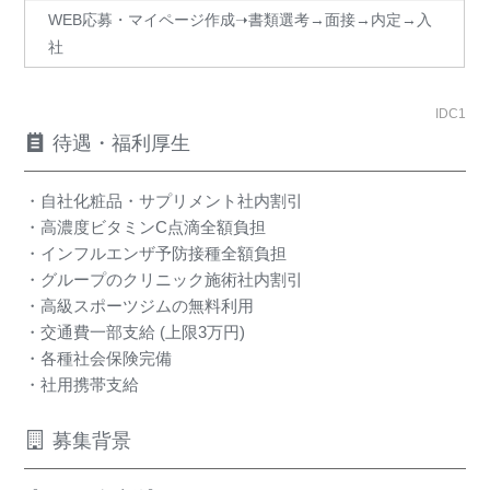
WEB応募・マイページ作成➝書類選考→面接→内定→入
社
IDC1
待遇・福利厚生
・自社化粧品・サプリメント社内割引
・高濃度ビタミンC点滴全額負担
・インフルエンザ予防接種全額負担
・グループのクリニック施術社内割引
・高級スポーツジムの無料利用
・交通費一部支給 (上限3万円)
・各種社会保険完備
・社用携帯支給
募集背景