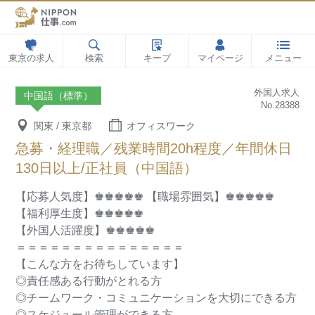
東京の求人
検索
キープ
マイページ
メニュー
外国人求人
中国語（標準）
No.28388
関東 / 東京都
オフィスワーク
急募・経理職／残業時間20h程度／年間休日
130日以上/正社員（中国語）
【応募人気度】♚♚♚♚♚
【職場雰囲気】♚♚♚♚♚
【福利厚生度】♚♚♚♚♚
【外国人活躍度】♚♚♚♚♚
＝＝＝＝＝＝＝＝＝＝＝＝＝＝＝
【こんな方をお待ちしています】
◎責任感ある行動がとれる方
◎チームワーク・コミュニケーションを大切にできる方
◎スケジュール管理ができる方