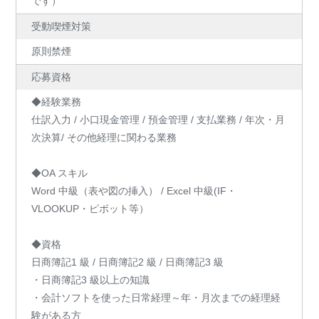
です）
受動喫煙対策
原則禁煙
応募資格
◆経験業務
仕訳入力 / 小口現金管理 / 預金管理 / 支払業務 / 年次・月
次決算/ その他経理に関わる業務
◆OA スキル
Word 中級（表や図の挿入） / Excel 中級(IF・
VLOOKUP・ピボット等）
◆資格
日商簿記1 級 / 日商簿記2 級 / 日商簿記3 級
・日商簿記3 級以上の知識
・会計ソフトを使った日常経理～年・月次までの経理経
験がある方