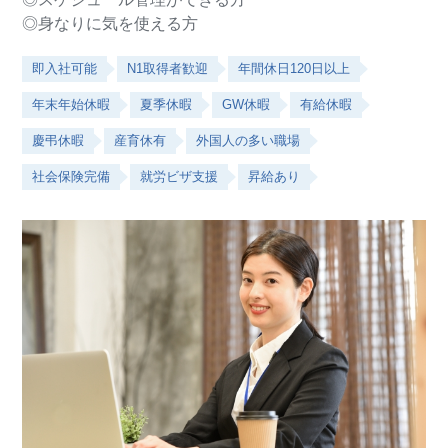
◎身なりに気を使える方
即入社可能
N1取得者歓迎
年間休日120日以上
年末年始休暇
夏季休暇
GW休暇
有給休暇
慶弔休暇
産育休有
外国人の多い職場
社会保険完備
就労ビザ支援
昇給あり