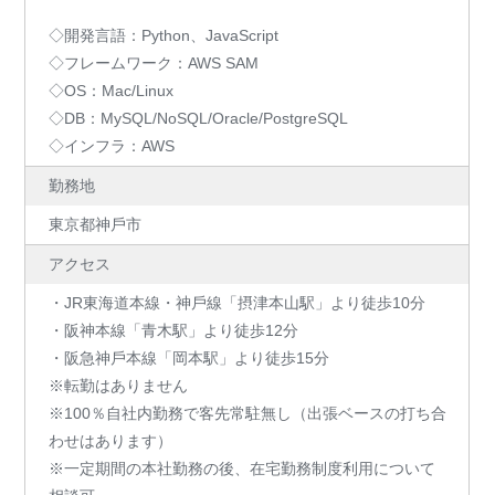
◇開発言語：Python、JavaScript
◇フレームワーク：AWS SAM
◇OS：Mac/Linux
◇DB：MySQL/NoSQL/Oracle/PostgreSQL
◇インフラ：AWS
勤務地
東京都神⼾市
アクセス
・JR東海道本線・神⼾線「摂津本⼭駅」より徒歩10分
・阪神本線「⻘⽊駅」より徒歩12分
・阪急神⼾本線「岡本駅」より徒歩15分
※転勤はありません
※100％自社内勤務で客先常駐無し（出張ベースの打ち合
わせはあります）
※⼀定期間の本社勤務の後、在宅勤務制度利用について