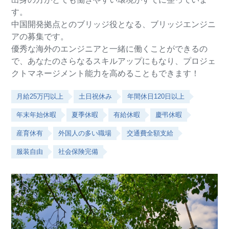
す。
中国開発拠点とのブリッジ役となる、ブリッジエンジニ
アの募集です。
優秀な海外のエンジニアと一緒に働くことができるの
で、あなたのさらなるスキルアップにもなり、プロジェ
クトマネージメント能力を高めることもできます！
月給25万円以上
土日祝休み
年間休日120日以上
年末年始休暇
夏季休暇
有給休暇
慶弔休暇
産育休有
外国人の多い職場
交通費全額支給
服装自由
社会保険完備