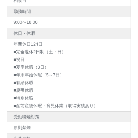
相談可
勤務時間
9:00〜18:00
休日・休暇
年間休⽇124⽇
■完全週休2⽇制（⼟・⽇）
■祝⽇
■夏季休暇（3⽇）
■年末年始休暇（5～7⽇）
■有給休暇
■慶弔休暇
■特別休暇
■産前産後休暇・育児休業（取得実績あり）
受動喫煙対策
原則禁煙