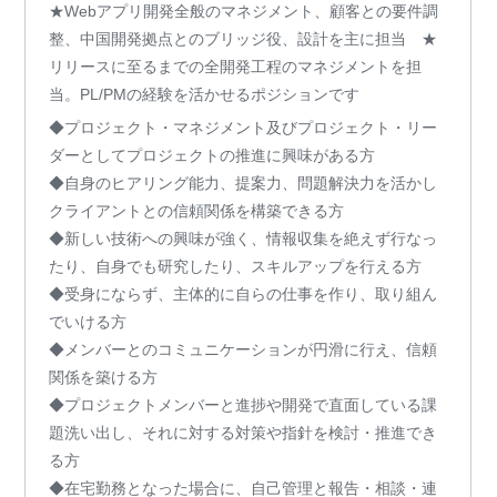
★Webアプリ開発全般のマネジメント、顧客との要件調
整、中国開発拠点とのブリッジ役、設計を主に担当 ★
リリースに至るまでの全開発工程のマネジメントを担
当。PL/PMの経験を活かせるポジションです
◆プロジェクト・マネジメント及びプロジェクト・リー
ダーとしてプロジェクトの推進に興味がある方
◆自身のヒアリング能力、提案力、問題解決力を活かし
クライアントとの信頼関係を構築できる方
◆新しい技術への興味が強く、情報収集を絶えず行なっ
たり、自身でも研究したり、スキルアップを行える方
◆受身にならず、主体的に自らの仕事を作り、取り組ん
でいける方
◆メンバーとのコミュニケーションが円滑に行え、信頼
関係を築ける方
◆プロジェクトメンバーと進捗や開発で直面している課
題洗い出し、それに対する対策や指針を検討・推進でき
る方
◆在宅勤務となった場合に、自己管理と報告・相談・連