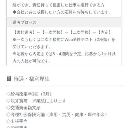
絡ができ、責任持って担当した仕事を遂行できる方
◆会社と共に成長したい方の応募をお待ちしています。
選考プロセス
【書類選考】ー【一次面接】ー【二次面接】ー【内定】
※一次もしくは二次面接前にWeb適性テスト（2種類）を
受けていただきます。
※応募から内定までは3～4週間を予定。応募から1ヶ月以
内の入社が可能です。
待遇・福利厚生
◇給与改定年1回（3⽉）
◇決算賞与 ※業績によります
◇交通費全額⽀給
◇各種社会保険完備（雇⽤・労災・健康・厚⽣年⾦）
◇出張⼿当