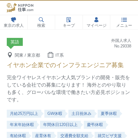
東京の求人
検索
キープ
マイページ
メニュー
外国人求人
英語
No.29338
関東 / 東京都
IT系
イヤホン企業でのインフラエンジニア募集
完全ワイヤレスイヤホン大人気ブランドの開発・販売を
している会社での募集になります！
海外とのやり取り
も多く、グローバルな環境で働きたい方必見ポジション
です。
月給25万円以上
GW休暇
土日祝休み
夏季休暇
年末年始休暇
年間休日120日以上
慶弔休暇
有給休暇
産育休有
交通費全額支給
就労ビザ支援