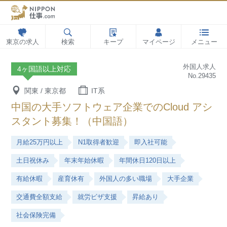
東京の求人
検索
キープ
マイページ
メニュー
外国人求人
4ヶ国語以上対応
No.29435
関東 / 東京都
IT系
中国の大手ソフトウェア企業でのCloud アシ
スタント募集！（中国語）
月給25万円以上
N1取得者歓迎
即入社可能
土日祝休み
年末年始休暇
年間休日120日以上
有給休暇
産育休有
外国人の多い職場
大手企業
交通費全額支給
就労ビザ支援
昇給あり
社会保険完備