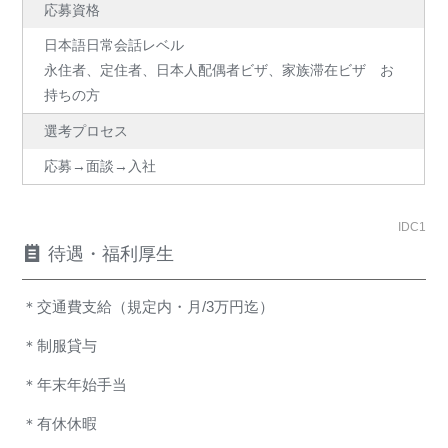
応募資格
日本語日常会話レベル
永住者、定住者、日本人配偶者ビザ、家族滞在ビザ お
持ちの方
選考プロセス
応募→面談→入社
IDC1
待遇・福利厚生
＊交通費支給（規定内・月/3万円迄）
＊制服貸与
＊年末年始手当
＊有休休暇