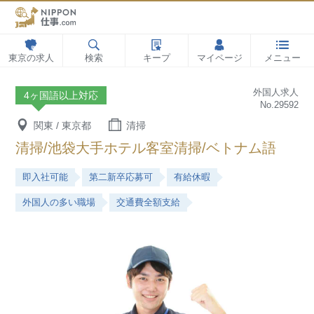
東京の求人
検索
キープ
マイページ
メニュー
外国人求人
4ヶ国語以上対応
No.29592
関東 / 東京都
清掃
清掃/池袋大手ホテル客室清掃/ベトナム語
即入社可能
第二新卒応募可
有給休暇
外国人の多い職場
交通費全額支給