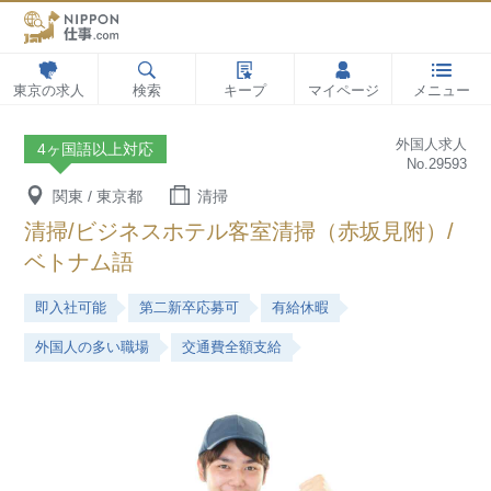
東京の求人
検索
キープ
マイページ
メニュー
外国人求人
4ヶ国語以上対応
No.29593
関東 / 東京都
清掃
清掃/ビジネスホテル客室清掃（赤坂見附）/
ベトナム語
即入社可能
第二新卒応募可
有給休暇
外国人の多い職場
交通費全額支給