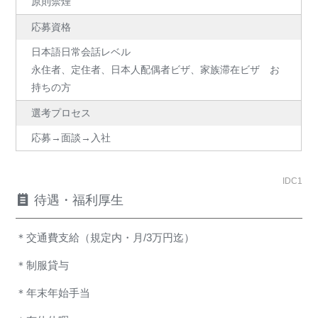
原則禁煙
応募資格
日本語日常会話レベル
永住者、定住者、日本人配偶者ビザ、家族滞在ビザ お
持ちの方
選考プロセス
応募→面談→入社
IDC1
待遇・福利厚生
＊交通費支給（規定内・月/3万円迄）
＊制服貸与
＊年末年始手当