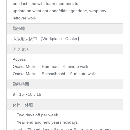
one last time with team members to
update on what got done/didn't get done, wrap any
leftover work
勤務地
大阪府大阪市 【Workplace : Osaka】
アクセス
Access
Osaka Metro Hommachi 4-minute walk
Osaka Metro Shinsaibashi 9-minute walk
勤務時間
9：15〜18：15
休日・休暇
・Two days off per week.
・Year end and new years holidays
・Total 22 paid days off per year (Increases year over