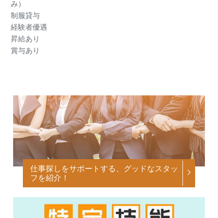
み）
制服貸与
経験者優遇
昇給あり
賞与あり
仕事探しをサポートする、グッドなスタッ
フを紹介！