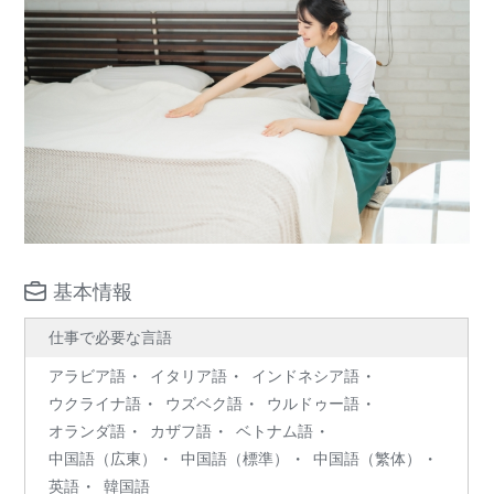
基本情報
仕事で必要な言語
アラビア語
イタリア語
インドネシア語
ウクライナ語
ウズベク語
ウルドゥー語
オランダ語
カザフ語
ベトナム語
中国語（広東）
中国語（標準）
中国語（繁体）
英語
韓国語