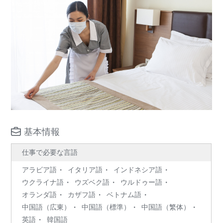
基本情報
仕事で必要な言語
アラビア語
イタリア語
インドネシア語
ウクライナ語
ウズベク語
ウルドゥー語
オランダ語
カザフ語
ベトナム語
中国語（広東）
中国語（標準）
中国語（繁体）
英語
韓国語