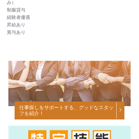
み）
制服貸与
経験者優遇
昇給あり
賞与あり
仕事探しをサポートする、グッドなスタッ
フを紹介！