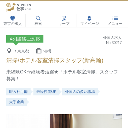
東京の求人
検索
キープ
マイページ
メニュー
外国人求人
4ヶ国語以上対応
No.30217
/ 東京都
清掃
清掃/ホテル客室清掃スタッフ(新高輪)
未経験OK☆経験者活躍★「ホテル客室清掃」スタッフ
募集！
即入社可能
未経験者OK
外国人の多い職場
大手企業