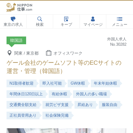
東京の求人
検索
キープ
マイページ
メニュー
外国人求人
韓国語
No.30282
関東 / 東京都
オフィスワーク
ゲール会社のゲームソフト等のECサイトの
運営・管理（韓国語）
N1取得者歓迎
即入社可能
GW休暇
年末年始休暇
年間休日120日以上
有給休暇
外国人の多い職場
交通費全額支給
就労ビザ支援
昇給あり
服装自由
正社員登用あり
社会保険完備