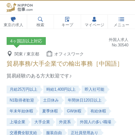
東京の求人
検索
キープ
マイページ
メニュー
外国人求人
4ヶ国語以上対応
No.30540
関東 / 東京都
オフィスワーク
貿易事務/大手企業での輸出事務［中国語］
貿易経験のある方大歓迎です♪
月給25万円以上
時給1,400円以上
即入社可能
N1取得者歓迎
土日休み
年間休日120日以上
年末年始休暇
夏季休暇
GW休暇
有給休暇
上場企業
大手企業
外資系
外国人の多い職場
交通費全額支給
服装自由
正社員登用あり