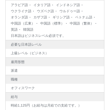
アラビア語
イタリア語
インドネシア語
ウクライナ語
ウズベク語
ウルドゥー語
オランダ語
カザフ語
ギリシア語
ベトナム語
中国語（広東）
中国語（標準）
中国語（繁体）
英語
韓国語
日本語はビジネスレベル必須です。
必要な日本語レベル
上級レベル（ビジネス）
雇用形態
派遣
職種
オフィスワーク
給与
時給1,125円（お給与は月給での支給です。）