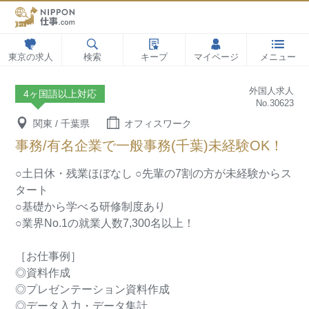
東京の求人
検索
キープ
マイページ
メニュー
外国人求人
4ヶ国語以上対応
No.30623
関東 / 千葉県
オフィスワーク
事務/有名企業で一般事務(千葉)未経験OK！
○土日休・残業ほぼなし
○先輩の7割の方が未経験からス
タート
○基礎から学べる研修制度あり
○業界No.1の就業人数7,300名以上！
［お仕事例］
◎資料作成
◎プレゼンテーション資料作成
◎データ入力・データ集計