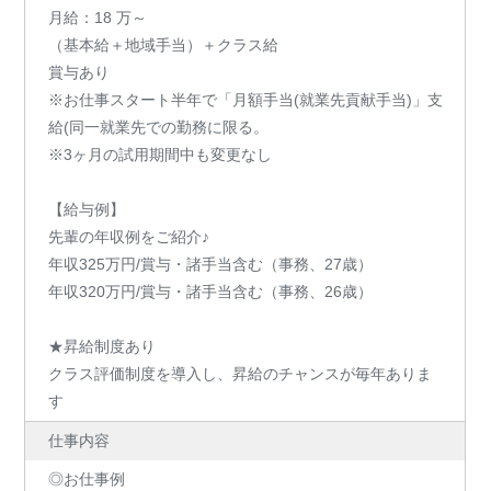
月給：18 万～
（基本給＋地域手当）＋クラス給
賞与あり
※お仕事スタート半年で「月額手当(就業先貢献手当)」支
給(同一就業先での勤務に限る。
※3ヶ月の試用期間中も変更なし
【給与例】
先輩の年収例をご紹介♪
年収325万円/賞与・諸手当含む（事務、27歳）
年収320万円/賞与・諸手当含む（事務、26歳）
★昇給制度あり
クラス評価制度を導入し、昇給のチャンスが毎年ありま
す
仕事内容
◎お仕事例