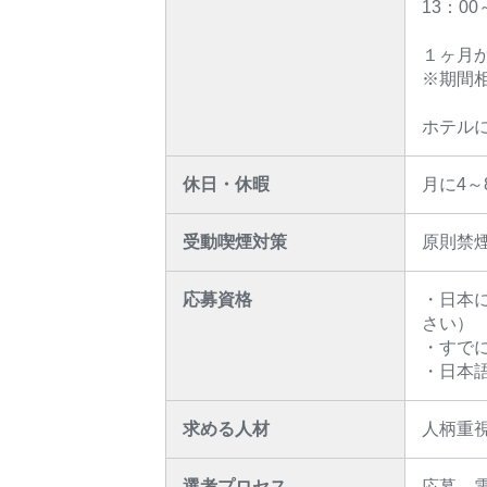
13：0
１ヶ月
※期間
ホテル
休日・休暇
月に4～
受動喫煙対策
原則禁
応募資格
・日本
さい）
・すで
・日本
求める人材
人柄重
選考プロセス
応募→