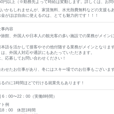
,050円以上（※勤務先よって時給は変動します。詳しくは、お
低いかもしれませんが、家賃無料、水光熱費無料などの支援も
お金がほぼ自由に使えるのは、とても魅力的です！！！
仕事内容
や旅館、外国人や日本人の観光客の多い施設での業務がメイン
日本語を活かして接客やその他付随する業務がメインとなりま
くは、外国人対応や通訳にもあたっていただきます。
は、応募してお問い合わせください！
合わせたお仕事があり、冬にはスキー場でのお仕事もございま
出るのに1時間ほどで行ける就業先もあります！
 6：00〜22：00（実働8時間）
フト例
～18：00 休憩1時間