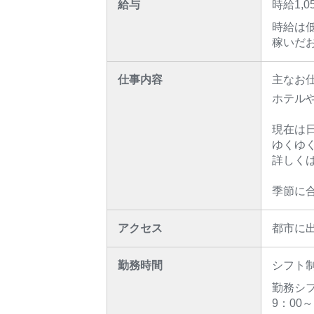
給与
時給1
時給は
稼いだ
仕事内容
主なお
ホテル
現在は
ゆくゆ
詳しく
季節に
アクセス
都市に
勤務時間
シフト制
勤務シ
9：00