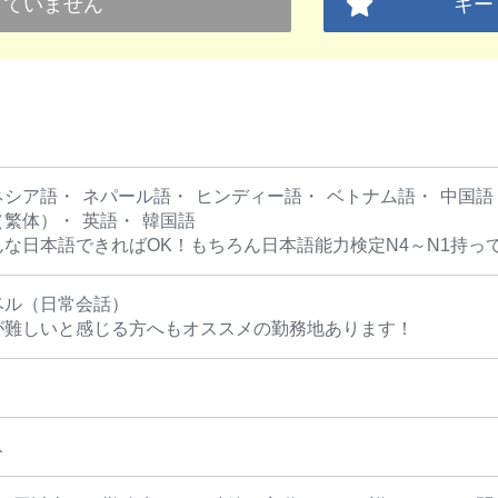
していません
キー
ネシア語
ネパール語
ヒンディー語
ベトナム語
中国語
（繁体）
英語
韓国語
んな日本語できればOK！もちろん日本語能力検定N4～N1持っ
ベル（日常会話）
が難しいと感じる方へもオススメの勤務地あります！
ス