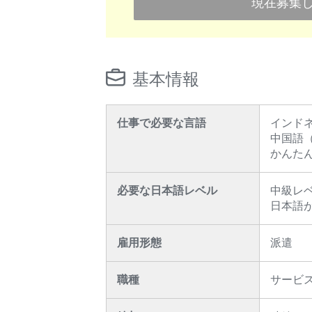
現在募集
基本情報
仕事で必要な言語
インド
中国語
かんた
必要な日本語レベル
中級レ
日本語
雇用形態
派遣
職種
サービ