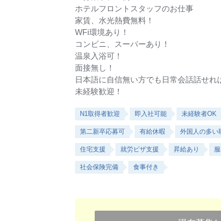
ホテルフロントスタッフのお仕事
家賃、水光熱費無料！
WFi環境あり！
コンビニ、スーパーあり！
温泉入浴可！
面接無し！
日本語に自信無い方でも日常会話話せれ
未経験歓迎！
N1取得者歓迎
即入社可能
未経験者OK
第二新卒応募可
有給休暇
外国人の多い
住宅支援
就労ビザ支援
昇給あり
服
社会保険完備
食事付き