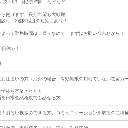
0～22：00 休憩1時間 などなど
から働けます。長期希望も大歓迎。
相談可 2週間程度の短期もあり！
によって勤務時間は、様々なので、まずはお問い合わせから！
8日休み！
煙
にお住まいの方（海外の場合、有効期限の切れていない在留カ
に学校を卒業された方
語を日常会話程度でも話せる方
視！明るい挨拶のできる方、コミュニケーションを取るのに積
電話面接→書類選考→採用→移動→勤務開始