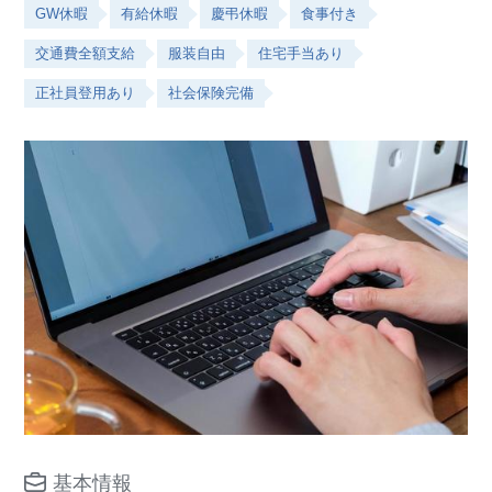
GW休暇
有給休暇
慶弔休暇
食事付き
交通費全額支給
服装自由
住宅手当あり
正社員登用あり
社会保険完備
基本情報