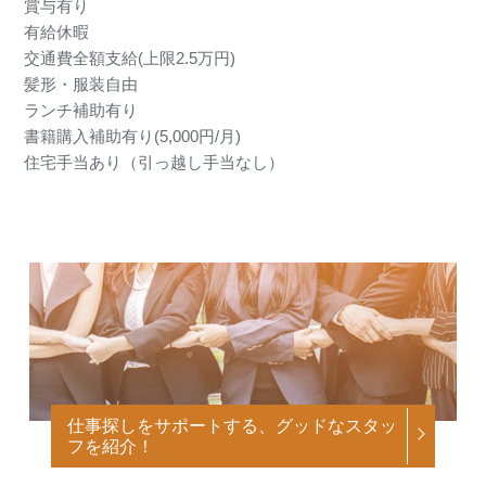
賞与有り
有給休暇
交通費全額支給(上限2.5万円)
髪形・服装自由
ランチ補助有り
書籍購入補助有り(5,000円/月)
住宅手当あり（引っ越し手当なし）
仕事探しをサポートする、グッドなスタッ
フを紹介！