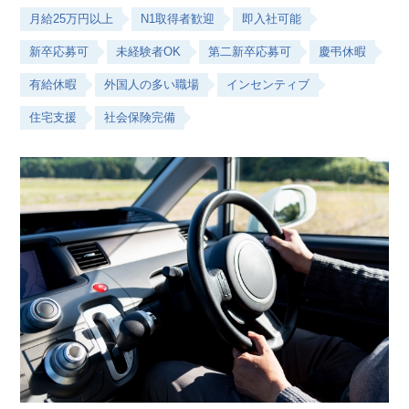
月給25万円以上
N1取得者歓迎
即入社可能
新卒応募可
未経験者OK
第二新卒応募可
慶弔休暇
有給休暇
外国人の多い職場
インセンティブ
住宅支援
社会保険完備