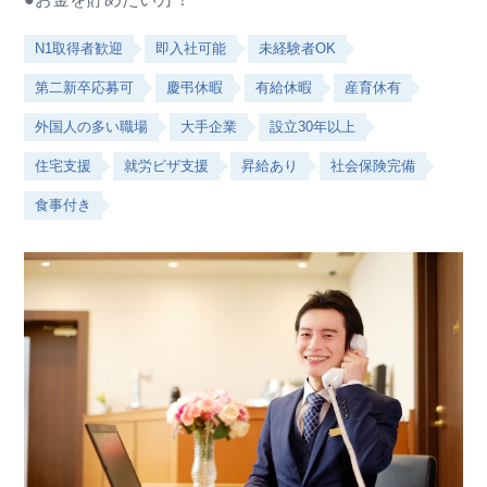
N1取得者歓迎
即入社可能
未経験者OK
第二新卒応募可
慶弔休暇
有給休暇
産育休有
外国人の多い職場
大手企業
設立30年以上
住宅支援
就労ビザ支援
昇給あり
社会保険完備
食事付き