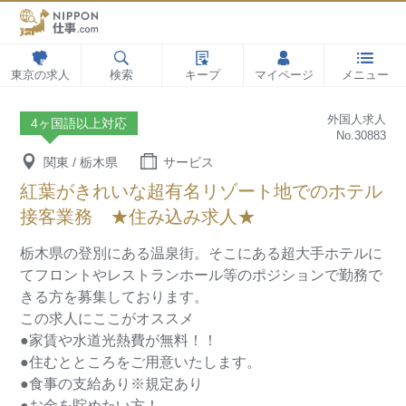
東京の求人
検索
キープ
マイページ
メニュー
外国人求人
4ヶ国語以上対応
No.30883
関東 / 栃木県
サービス
紅葉がきれいな超有名リゾート地でのホテル
接客業務 ★住み込み求人★
栃木県の登別にある温泉街。そこにある超大手ホテルに
てフロントやレストランホール等のポジションで勤務で
きる方を募集しております。
この求人にここがオススメ
●家賃や水道光熱費が無料！！
●住むとところをご用意いたします。
●食事の支給あり※規定あり
●お金を貯めたい方！