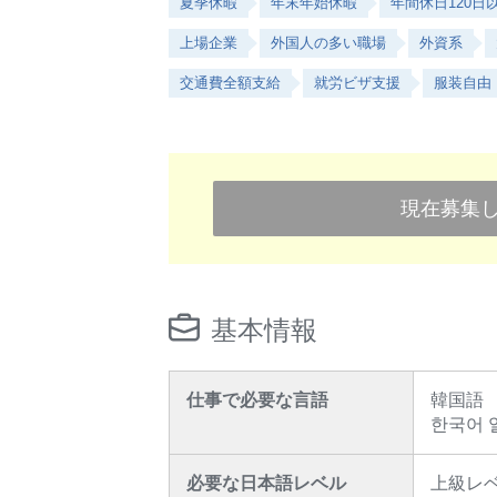
夏季休暇
年末年始休暇
年間休日120日
上場企業
外国人の多い職場
外資系
交通費全額支給
就労ビザ支援
服装自由
現在募集
基本情報
仕事で必要な言語
韓国語
한국어 
必要な日本語レベル
上級レ