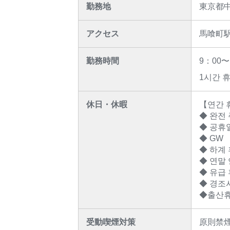
勤務地
東京都
アクセス
馬喰町
勤務時間
9：00〜
1시간 
休日・休暇
【연간 
◆ 완전 
◆ 공휴
◆ GW
◆ 하계 
◆ 연말 
◆ 유급
◆ 경조
◆출산휴
受動喫煙対策
原則禁