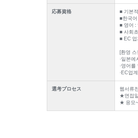
応募資格
■ 기본적
■한국어 
■ 영어 :
■ 사회
■ EC 
[환영 스
·일본에
·영어를 
·EC업
選考プロセス
웹서류전
★면접일
★ 응모