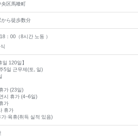
中央区馬喰町
駅から徒歩数分
18：00（8시간 노동 ）
휴식
휴일 120일】
주5일 근무제(토, 일)
일
휴가 (23일)
연시 휴가 (4~6일)
 휴가
사 휴가
가·육휴(취득 실적 있음)
煙