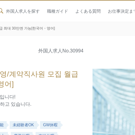
外国人求人を探す
職種ガイド
よくある質問
お仕事決定ま
 최대 30만엔 가능[한국어・영어]
外国人求人
No.30994
영/계약직사원 모집 월급
영어]
입니다!
매하고 있습니다.
能
未経験者OK
GW休暇