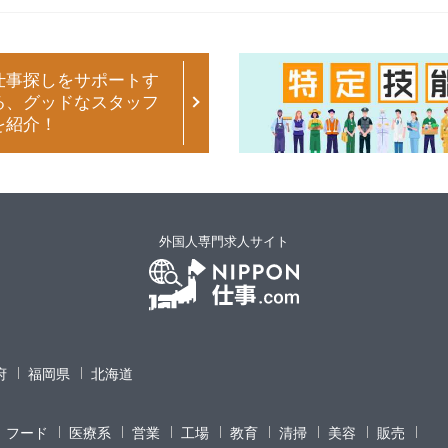
仕事探しをサポートす
る、グッドなスタッフ
を紹介！
外国人専門求人サイト
府
福岡県
北海道
フード
医療系
営業
工場
教育
清掃
美容
販売