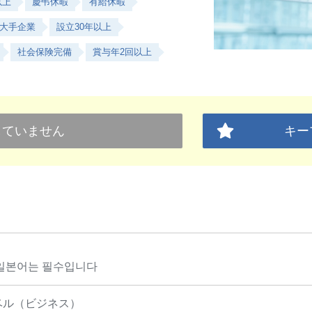
以上
慶弔休暇
有給休暇
大手企業
設立30年以上
社会保険完備
賞与年2回以上
していません
キー
일본어는 필수입니다
ベル（ビジネス）