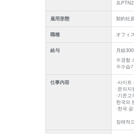
JLPTN
雇用形態
契約社
職種
オフィ
給与
月給30
※경험 
※수습기
仕事内容
·사이트
·문의지
·기존고
한국의 본
·한국 
장래적으