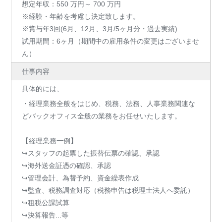
想定年収：550 万円～ 700 万円
※経験・年齢を考慮し決定致します。
※賞与年3回(6月、12月、3月/5ヶ月分・過去実績)
試用期間：6ヶ月（期間中の雇用条件の変更はございませ
ん）
仕事内容
具体的には、
・経理業務全般をはじめ、税務、法務、人事業務関連な
どバックオフィス全般の業務をお任せいたします。
【経理業務一例】
↪︎スタッフの起票した振替伝票の確認、承認
↪︎海外送金証憑の確認、承認
↪︎管理会計、為替予約、資金繰表作成
↪︎監査、税務調査対応（税務申告は税理士法人へ委託）
↪︎租税公課試算
↪︎決算報告...等