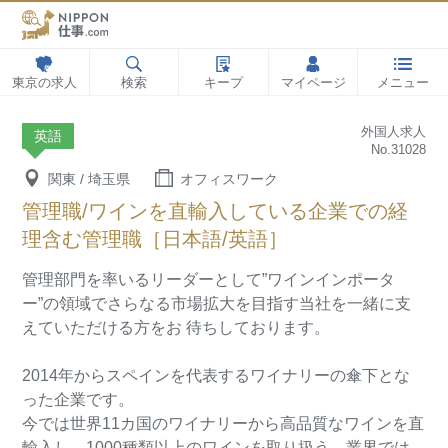
東京の求人
検索
キープ
マイページ
メニュー
外国人求人
英語
No.31028
関東 / 埼玉県
オフィスワーク
管理職/ワインを直輸入している企業での経
理含む管理職［日本語/英語］
管理部門を率いるリーダーとして”ワインインポータ
ー”の領域でさらなる市場拡大を目指す当社を一緒に支
えていただける方をお
待ちしております。
2014年からスペインを代表するワイナリーの傘下とな
った企業です。
今では世界11カ国のワイナリーから高品質なワインを直
輸入し、1000種類以上のワインを取り扱う、業界では