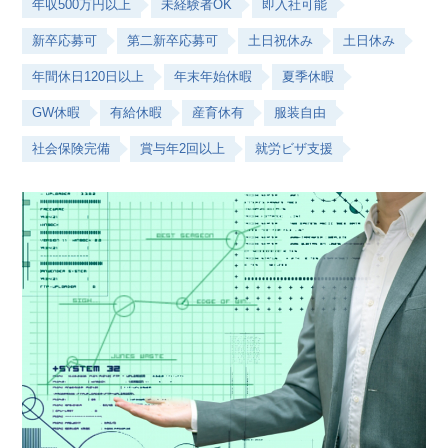
年収500万円以上
未経験者OK
即入社可能
新卒応募可
第二新卒応募可
土日祝休み
土日休み
年間休日120日以上
年末年始休暇
夏季休暇
GW休暇
有給休暇
産育休有
服装自由
社会保険完備
賞与年2回以上
就労ビザ支援