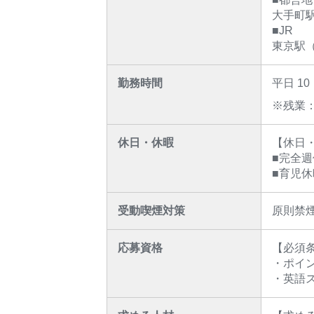
大手町駅
■JR
東京駅
勤務時間
平日 1
※残業：
休日・休暇
【休日・
■完全週
■育児休
受動喫煙対策
原則禁
応募資格
【必須
・ポイ
・英語