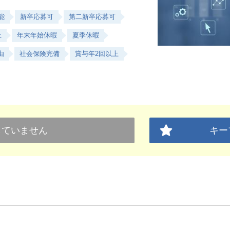
能
新卒応募可
第二新卒応募可
上
年末年始休暇
夏季休暇
由
社会保険完備
賞与年2回以上
していません
キー