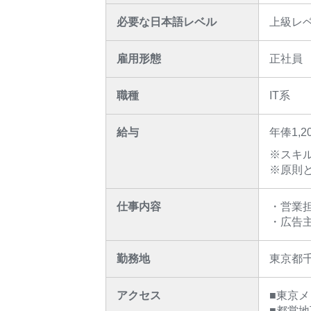
必要な日本語レベル
上級レ
雇用形態
正社員
職種
IT系
給与
年俸1,
※スキ
※原則
仕事内容
・営業
・広告
勤務地
東京都
アクセス
■東京
■都営