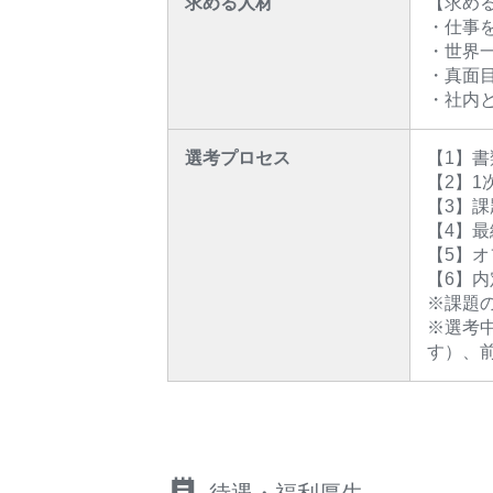
求める人材
【求め
・仕事
・世界
・真面
・社内
選考プロセス
【1】書
【2】
【3】課
【4】
【5】
【6】内
※課題
※選考
す）、