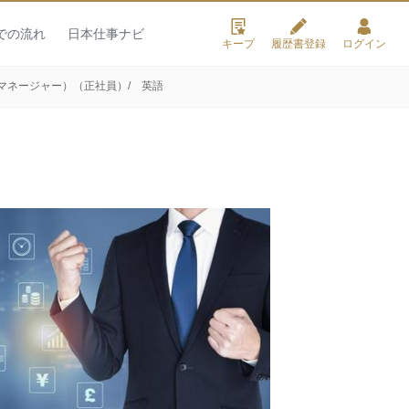
での流れ
日本仕事ナビ
キープ
履歴書登録
ログイン
マネージャー）（正社員）/ 英語