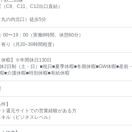
（C8、C11、C12出口直結）
（丸の内北口）徒歩5分
0：00〜19：00（実働8時間、休憩60分）
有り（月20~30時間程度）
休暇】※年間休日130日
休2日制（土・日）■祝日■夏季休暇■冬期休暇■GW休暇■産前
暇■介護休暇■特別休暇■有給休暇
煙
条件】
ント還元サイトでの営業経験がある方
スキル（ビジネスレベル）