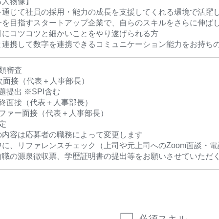
る人物像】
を通じて社員の採用・能力の成長を支援してくれる環境で活躍
一を目指すスタートアップ企業で、自らのスキルをさらに伸ば
目にコツコツと細かいことをやり遂げられる方
と連携して数字を連携できるコミュニケーション能力をお持ち
類審査
1次面接（代表＋人事部長）
題提出 ※SPI含む
最終面接（代表＋人事部長）
オファー面接（代表＋人事部長）
定
の内容は応募者の職務によって変更します
中に、リファレンスチェック（上司や元上司へのZoom面談・
前職の源泉徴収票、学歴証明書の提出等をお願いさせていただ