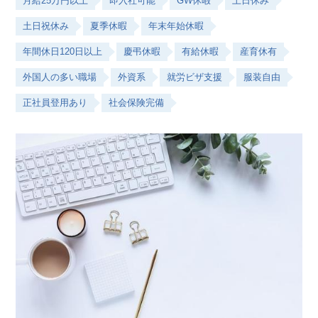
月給25万円以上
即入社可能
GW休暇
土日休み
土日祝休み
夏季休暇
年末年始休暇
年間休日120日以上
慶弔休暇
有給休暇
産育休有
外国人の多い職場
外資系
就労ビザ支援
服装自由
正社員登用あり
社会保険完備