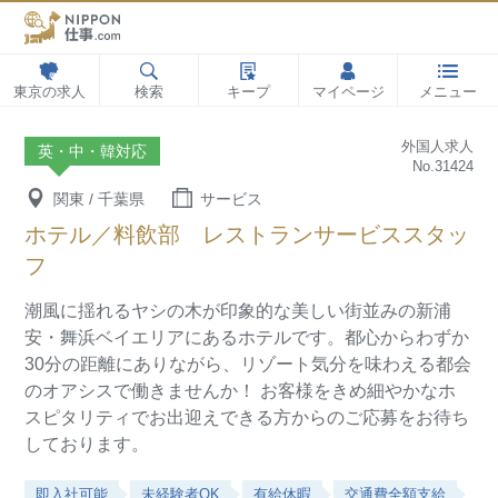
東京の求人
検索
キープ
マイページ
メニュー
外国人求人
英・中・韓対応
No.31424
関東 / 千葉県
サービス
ホテル／料飲部 レストランサービススタッ
フ
潮風に揺れるヤシの木が印象的な美しい街並みの新浦
安・舞浜ベイエリアにあるホテルです。都心からわずか
30分の距離にありながら、リゾート気分を味わえる都会
のオアシスで働きませんか！
お客様をきめ細やかなホ
スピタリティでお出迎えできる方からのご応募をお待ち
しております。
即入社可能
未経験者OK
有給休暇
交通費全額支給