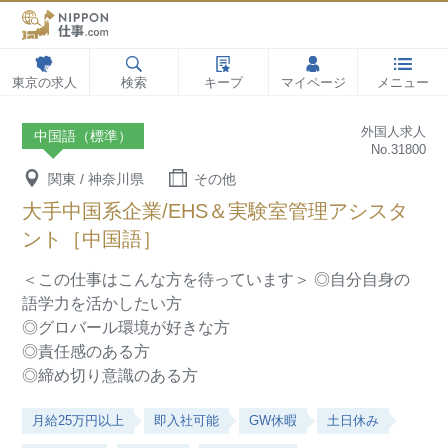
東京の求人
検索
キープ
マイページ
メニュー
外国人求人
中国語（標準）
No.31800
関東 / 神奈川県
その他
大手中国系企業/EHS＆実験室管理アシスタ
ント［中国語］
＜この仕事はこんな方を待っています＞
◎自分自身の
語学力を活かしたい方
◎グロバール環境が好きな方
◎責任感のある方
◎締め切り意識のある方
月給25万円以上
即入社可能
GW休暇
土日休み