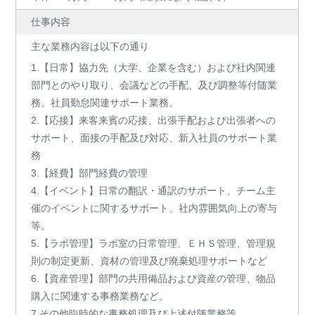
仕事内容
主な業務内容は以下の通り
1.【日常】協力先（大学、企業を含む）および社内関連
部門とのやり取り、会議などの手配、及び調整等付随業
務。社員勤怠関連サポート業務。
2.【応接】来客来賓の応接、出張手配および出張者への
サポート、面接の手配及び対応、新入社員のサポート業
務
3.【経費】部門経費の管理
4.【イベント】日常の翻訳・通訳のサポート、チーム主
催のイベントに関するサポート、社内雰囲気向上の寄与
等。
5.【ラボ管理】ラボ室の日常管理、ＥＨＳ管理、管理規
則の制定更新、資材の管理及び廃棄処理サポートなど
6.【資産管理】部門の共用備品および資産の管理、物品
購入に関連する事務業務など。
7.その他臨時的な事務処理及び上述付随業務等