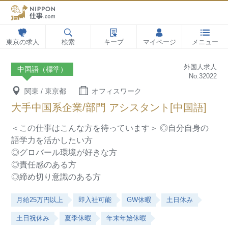
東京の求人
検索
キープ
マイページ
メニュー
外国人求人
中国語（標準）
No.32022
関東 / 東京都
オフィスワーク
大手中国系企業/部門 アシスタント[中国語]
＜この仕事はこんな方を待っています＞
◎自分自身の
語学力を活かしたい方
◎グロバール環境が好きな方
◎責任感のある方
◎締め切り意識のある方
月給25万円以上
即入社可能
GW休暇
土日休み
土日祝休み
夏季休暇
年末年始休暇