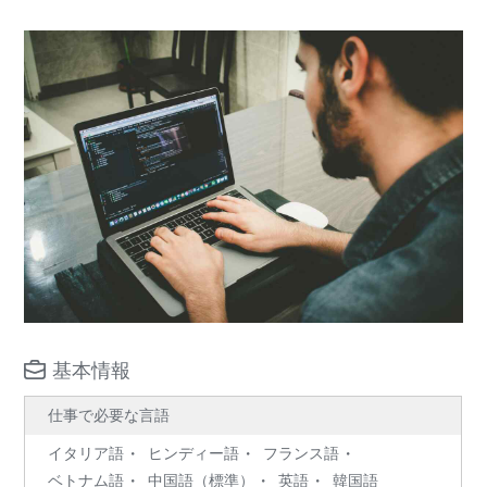
基本情報
仕事で必要な言語
イタリア語
ヒンディー語
フランス語
ベトナム語
中国語（標準）
英語
韓国語