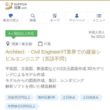
東京の求人
検索
キープ
マイページ
メニュー
外国人求人
4ヶ国語以上対応
No.32513
関東 / 東京都
IT系
Architect ・Civil Engineer/IT業界での建築シ
ビルエンジニア［言語不問］
平面図、立面図、断面図などの2次元図面作成
3Dモデリ
ングによるモデル作成
モデルからの図面作成、集計、レンダリング
解析ソフトを用いた構造解析
月給25万円以上
海外応募OK
土日休み
土日祝休み
年間休日120日以上