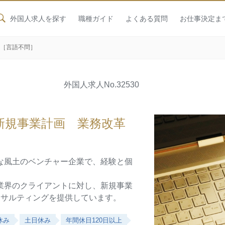
外国人求人を探す
職種ガイド
よくある質問
お仕事決定ま
革［言語不問］
外国人求人
No.32530
新規事業計画 業務改革
な風土のベンチャー企業で、経験と個
業界のクライアントに対し、新規事業
ンサルティングを提供しています。
休み
土日休み
年間休日120日以上