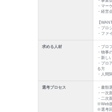
・事業
・マー
・経営
【WAN
・プロ
・ファ
求める人材
・プロ
・物事
・新し
・プロ
る方
・人間
選考プロセス
・書類
・一次
・二次
※Web
※選考