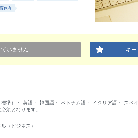
育休有
していません
キー
（標準）
英語
韓国語
ベトナム語
イタリア語
スペ
は必須となります。
ベル（ビジネス）