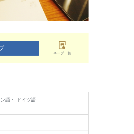
プ
キープ一覧
イン語
ドイツ語