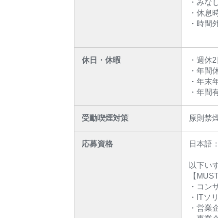
・みなし
・休息時
・時間外
休日・休暇
・週休
・年間休
・年末
・年間
受動喫煙対策
原則禁
応募資格
日本語
以下い
【MUS
・コン
・ITソ
・営業