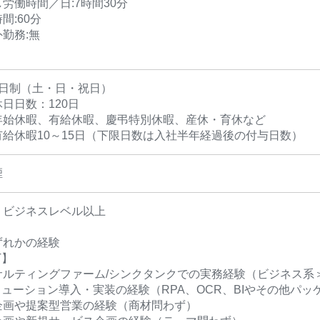
労働時間／日:7時間30分
間:60分
勤務:無
2日制（土・日・祝日）
日日数：120日
年始休暇、有給休暇、慶弔特別休暇、産休・育休など
有給休暇10～15日（下限日数は入社半年経過後の付与日数）
煙
：ビジネスレベル以上
ずれかの経験
T】
サルティングファーム/シンクタンクでの実務経験（ビジネス系＞
リューション導入・実装の経験（RPA、OCR、BIやその他パ
企画や提案型営業の経験（商材問わず）