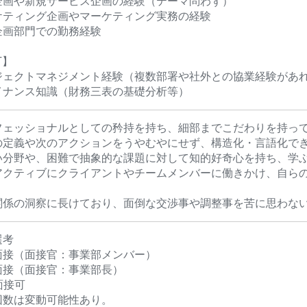
企画や新規サービス企画の経験（テーマ問わず）
ケティング企画やマーケティング実務の経験
企画部門での勤務経験
T】
ジェクトマネジメント経験（複数部署や社外との協業経験があ
イナンス知識（財務三表の基礎分析等）
フェッショナルとしての矜持を持ち、細部までこだわりを持っ
の定義や次のアクションをうやむやにせず、構造化・言語化で
い分野や、困難で抽象的な課題に対して知的好奇心を持ち、学
アクティブにクライアントやチームメンバーに働きかけ、自ら
関係の洞察に長けており、面倒な交渉事や調整事を苦に思わな
選考
面接（面接官：事業部メンバー）
面接（面接官：事業部長）
面接可
回数は変動可能性あり。