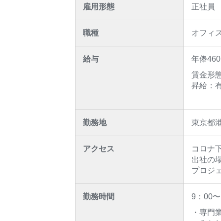
雇用形態
正社員
職種
オフィ
給与
年俸46
賃金形
昇給：
勤務地
東京都
アクセス
コロナ
出社の
プロジ
勤務時間
9：00
・専門