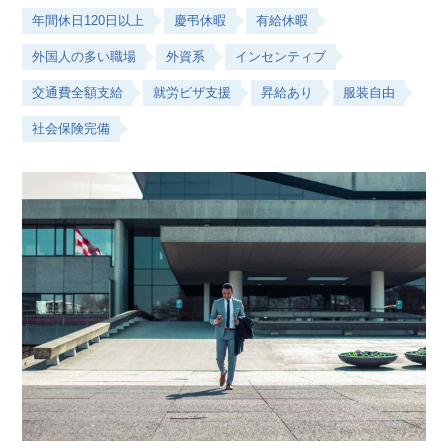
年間休日120日以上
慶弔休暇
有給休暇
外国人の多い職場
外資系
インセンティブ
交通費全額支給
就労ビザ支援
昇給あり
服装自由
社会保険完備