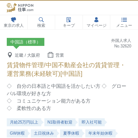
東京の求人
検索
キープ
マイページ
メニュー
外国人求人
中国語（標準）
No.32620
近畿 / 大阪府
営業
賃貸物件管理/中国不動産会社の賃貸管理・
運営業務(未経験可)[中国語]
◇ 自分の日本語と中国語を活かしたい方
◇ グロー
バル環境が好きな方
◇ コミュニケーション能力がある方
◇ 柔軟性のある方
月給25万円以上
N1取得者歓迎
即入社可能
GW休暇
土日祝休み
夏季休暇
年末年始休暇