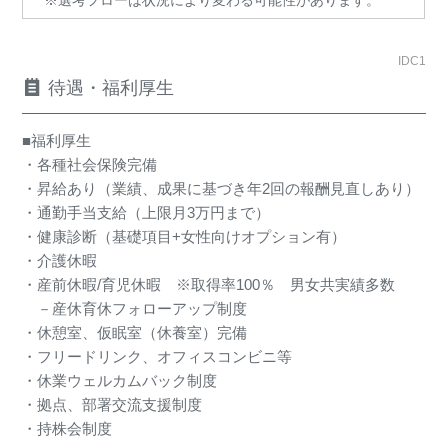
※選考フローは状況により変わる可能性があります。
IDC1
待遇・福利厚生
■福利厚生
・各種社会保険完備
・昇給あり（業績、成果に基づき年2回の報酬見直しあり）
・通勤手当支給（上限月3万円まで）
・健康診断（基礎項目+女性向けオプション有）
・介護休暇
・産前休暇/育児休暇 ※取得率100％ 男女共実績多数
－産休育休フォローアップ制度
・休憩室、仮眠室（休養室）完備
・フリードリンク、オフィスコンビニ等
・休業ウェルカムバック制度
・拠点、部署交流支援制度
・持株会制度