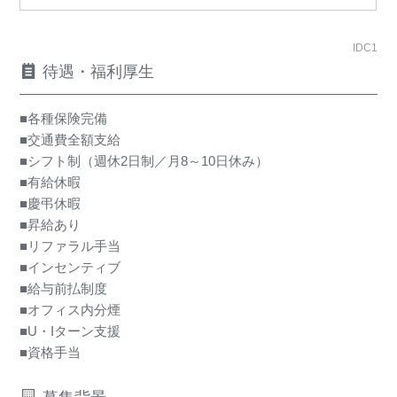
IDC1
待遇・福利厚生
■各種保険完備
■交通費全額支給
■シフト制（週休2日制／月8～10日休み）
■有給休暇
■慶弔休暇
■昇給あり
■リファラル手当
■インセンティブ
■給与前払制度
■オフィス内分煙
■U・Iターン支援
■資格手当