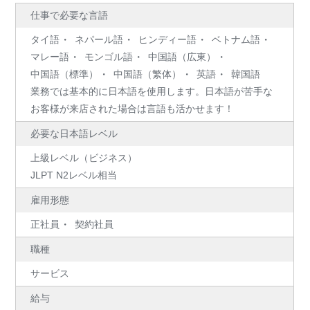
仕事で必要な言語
タイ語
ネパール語
ヒンディー語
ベトナム語
マレー語
モンゴル語
中国語（広東）
中国語（標準）
中国語（繁体）
英語
韓国語
業務では基本的に日本語を使用します。日本語が苦手な
お客様が来店された場合は言語も活かせます！
必要な日本語レベル
上級レベル（ビジネス）
JLPT N2レベル相当
雇用形態
正社員
契約社員
職種
サービス
給与