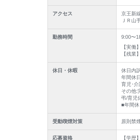
アクセス
京王新線
ＪＲ山手
勤務時間
9:00〜
【実働】
【残業】
休日・休暇
休日内訳 
年間休日
育児･介
その他:
弔/育児
■年間休日
受動喫煙対策
原則禁
応募資格
【学歴