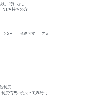
経験】特になし
T N1お持ちの方
⇒ SPI ⇒ 最終面接 ⇒ 内定
の他制度
ン制度/育児のための勤務時間