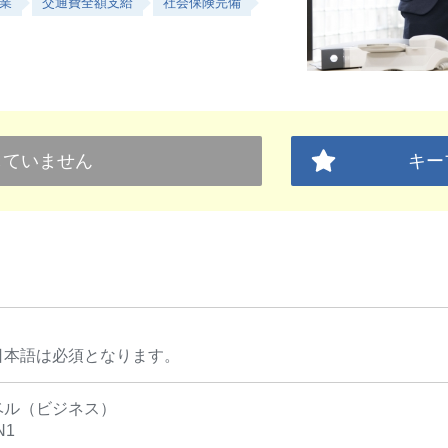
業
交通費全額支給
社会保険完備
していません
キー
日本語は必須となります。
ベル（ビジネス）
N1