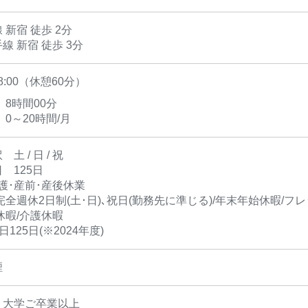
 新宿 徒歩 2分
線 新宿 徒歩 3分
18:00（休憩60分）
 8時間00分
 0～20時間/月
土 / 日 / 祝
 125日
護･産前･産後休業
完全週休2日制(土･日)､祝日(勤務先に準じる)/年末年始休暇/フレ
休暇/介護休暇
125日(※2024年度)
煙
】大学ご卒業以上