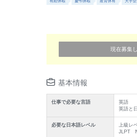
有給休暇
慶弔休暇
産育休有
大手企
現在募集
基本情報
仕事で必要な言語
英語
英語と
必要な日本語レベル
上級レ
JLPT 