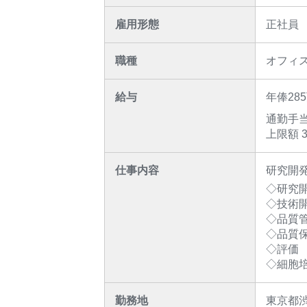
雇用形態
正社員
職種
オフィ
給与
年俸28
通勤手当
上限額 3
仕事内容
研究開
◇研究
◇技術
◇品質
◇品質
◇評価
◇細胞
勤務地
東京都