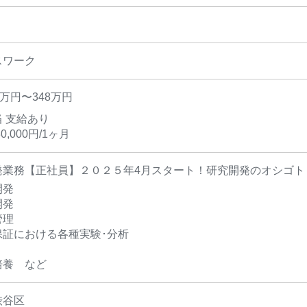
スワーク
5万円〜348万円
 支給あり
0,000円/1ヶ月
発業務【正社員】２０２５年4月スタート！研究開発のオシゴト
開発
開発
管理
保証における各種実験･分析
培養 など
渋谷区