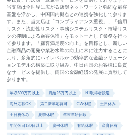
当支店は全世界に広がる店舗ネットワークと強固な顧客
基盤を活かし、中国国内拠点との連携を強化して参りま
す。また、当支店は「コンプライアンス重視」、「信用
リスク・流動性リスク・事務システムリスク・市場リス
クの抑制による顧客保護」をモットーとして業務を行っ
て参ります。「顧客満足度の向上」を目標とし、新しい
金融商品の開発や業務水準の向上に常に注力することに
より、多角的にハイレベルかつ効率的な金融ソリューシ
ョンモデルの構築に取り組み、中日両国のお客様に良質
なサービスを提供し、両国の金融経済の発展に貢献して
参ります。
年収500万円以上
月給25万円以上
N1取得者歓迎
海外応募OK
第二新卒応募可
GW休暇
土日休み
土日祝休み
夏季休暇
年末年始休暇
年間休日120日以上
慶弔休暇
有給休暇
産育休有