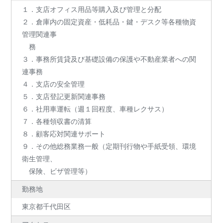
１．支店オフィス用品等購入及び管理と分配
２．倉庫内の固定資産・低耗品・鍵・デスク等各種物資
管理関連事
務
３．事務所賃貸及び基礎設備の保護や不動産業者への関
連事務
４．支店の安全管理
５．支店登記更新関連事務
６．社用車運転（週１回程度、車種レクサス）
７．各種領収書の清算
８．顧客応対関連サポート
９．その他総務業務一般（定期刊行物や手紙受領、環境
衛生管理、
保険、ビザ管理等）
勤務地
東京都千代田区