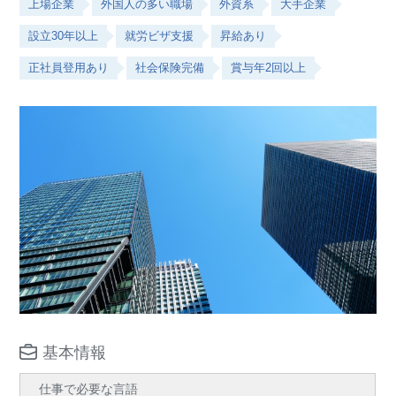
上場企業
外国人の多い職場
外資系
大手企業
設立30年以上
就労ビザ支援
昇給あり
正社員登用あり
社会保険完備
賞与年2回以上
基本情報
仕事で必要な言語