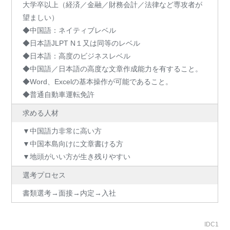
大学卒以上（経済／金融／財務会計／法律など専攻者が
望ましい）
◆中国語：ネイティブレベル
◆日本語JLPT N１又は同等のレベル
◆日本語：高度のビジネスレベル
◆中国語／日本語の高度な文章作成能力を有すること。
◆Word、Excelの基本操作が可能であること。
◆普通自動車運転免許
求める人材
▼中国語力非常に高い方
▼中国本島向けに文章書ける方
▼地頭がいい方が生き残りやすい
選考プロセス
書類選考→面接→内定→入社
IDC1