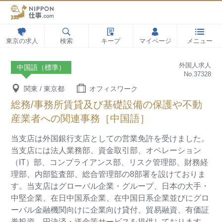
東京の求人
検索
キープ
マイページ
メニュー
外国人求人
中国語（標準）
No.37328
関東 / 東京都
オフィスワーク
総務/事務所賃貸及び基礎設備の保護や不動
産業者への関連事務［中国語］
当支店は外国銀行支店としての営業免許を受けました。
当支店には法人業務部、資金取引部、オペレーション
（IT）部、コンプライアンス部、リスク管理部、財務経
理部、内部監査部、総合管理部の8部署を設けておりま
す。当支店はグローバル企業・グループ、日本の大手・
中堅企業、在日中国系企業、在中国日系企業並びにグロ
ーバル金融機関向けに企業向け貸付、貿易融資、有価証
券投資、円決済・送金等サービスを提供しております。